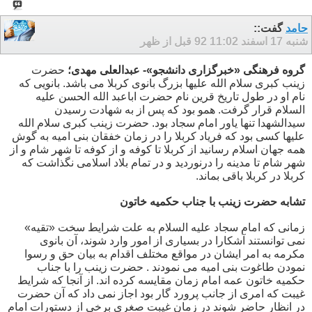
حامد
گفت::
شنبه 17 اسفند 92
11:02 قبل از ظهر
گروه فرهنگی «خبرگزاری دانشجو»- عبدالعلی مهدی؛
حضرت
زینب کبری سلام الله علیها بزرگ بانوی کربلا می باشد. بانویی که
نام او در طول تاریخ قرین نام حضرت اباعبد الله الحسن علیه
السلام قرار گرفت. همو بود که پس از به شهادت رسیدن
سیدالشهدا تنها یاور امام سجاد بود. حضرت زینب کبری سلام الله
علیها کسی بود که فریاد کربلا را در زمان خفقان بنی امیه به گوش
همه جهان اسلام رسانید از کربلا تا کوفه و از کوفه تا شهر شام و از
شهر شام تا مدینه را درنوردید و در تمام بلاد اسلامی نگذاشت که
کربلا در کربلا باقی بماند.
تشابه حضرت زینب با جناب حکمیه خاتون
زمانی که امام سجاد علیه السلام به علت شرایط سخت «تقیه»
نمی توانستند آشکارا در بسیاری از امور وارد شوند، آن بانوی
مکرمه به امر ایشان در مواقع مختلف اقدام به بیان حق و رسوا
نمودن طاغوت بنی امیه می نمودند . حضرت زینب را با جناب
حکمیه خاتون عمه امام زمان مقایسه کرده اند. از آنجا که شرایط
غیبت که امری از جانب پرورد گار بود اجاز نمی داد که آن حضرت
در انظار حاضر شوند در زمان غیبت صغری برخی از دستورات امام