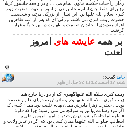
زمان را جناب حکمیه خاتون انجام می داد و در واقعه جانسوز کربلا
نیز برای حفظ جان امام سجاد برخی از امور بر عهده حضرت زینب
کبری سلام الله علیها بود. این نشان از بزرگی مرتبه و شخصیت
حضرت زینب کبری می باشد. بزرگی*ای که پس از ائمه طاهرین
افراد معدودی از خاندان عصمت و طهارت در این جایگاه قرار
گرفتند.
بر همه
عایشه های
امروز
لعنت
حامد
گفت::
شنبه 17 اسفند 92
11:02 قبل از ظهر
زینب کبری سلام الله علیهاگوهری که از دو دریا خارج شد
زینب کبری سلام الله علیها پدر و مادرش دو دریای علم و عصمت
بودند . حضرت زهرا مادرش همان بهانه خلقت بود. همان کسی که
اگر نبود رسالت پیامبر به سرانجامی نمی رسید؛ چرا که «لولا
فاطمه لما خلقتکما» و پدرش حضرت امیر المونین علی بن
ابیطالب صلوات الله علیهما همان کسی بود که اگر در غدیر ولایت و
خلافت او اعلام نمی شد« فما بلغت رسالته» تحقق می یافت و