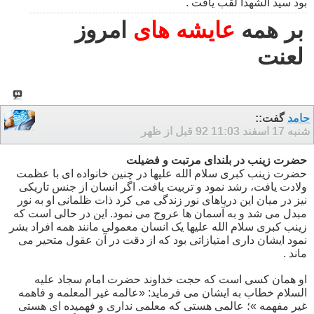
بود سید الشهدا لقب یافت .
بر همه
عایشه های
امروز
لعنت
حامد
گفت::
شنبه 17 اسفند 92
11:03 قبل از ظهر
حضرت زینب در بلندای مرتبت و فضیلت
حضرت زینب کبری سلام الله علیها در چنین خانواده ای با عظمت
ولادت یافت، رشد نمود و تربیت یافت. اگر انسان از جنس تاریکی
نیز در میان این دریاهای نور زندگی می کرد ذات ظلمانی او به نور
مبدل می شد و به آسمان ها عروج می نمود. این در حالی است که
زینب کبری سلام الله علیها یک انسان معمولی مانند همه افراد بشر
نمود ایشان داری امتیازاتی بود که از دقت در آن عقول متحیر می
ماند .
او همان کسی است که حجت خداوند حضرت امام سجاد علیه
السلام خطاب به ایشان می فرماید: «عالمه غیر المعلمه و فاهمه
غیر مفهمه »؛ عالمی هستی که معلمی نداری و فهمیده ای هستی