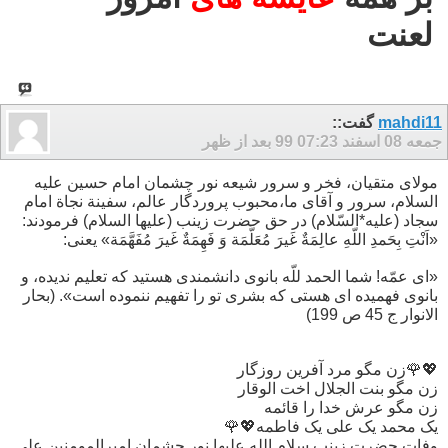
لعنت
mahdi11
گفت::
جمعه 08 اسفند 99
07:23 بعد از ظهر
مولای متقیان، فخر و سرور شیعه نور چشمان امام حسین علیه
السلام، سرور و آقای ما،محبوب پروردگار عالم، سفینة نجاة امام
سجاد (علیه*السّلام) در حق حضرت زینب (علیها السلام) فرمودند:
«اَنْتِ بِحَمدِ اللّهِ عالِمَةٌ غَیرَ مُعَلَّمَة وَ فَهِمَةٌ غَیرَ مُفَهَّمَة» یعنى:
«اى عمّه! شما الحمد للّه بانوى دانشمندى هستید كه تعلیم ندیده، و
بانوى فهمیده اى هستى كه بشرى تو را تفهیم ننموده است». (بحار
الانوار ج 45 ص 199)
💖🌹زن مگو مرد آفرین روزگار
زن مگو بنت الجلال اخت الوقار
زن مگو عرش خدا را قائمه
یک محمد یک علی یک فاطمه💖🌹
وفات حضرت زینب سلام الله علیها نور چشمان امیرالمومنین علی