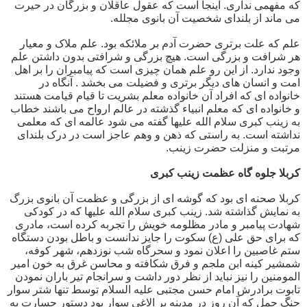
که مفهمی نداری. اینجا است که عقول عاقلان و بزرگان در حیرت
می ماند از بلندای شخصیت آن بانوی مجلله.
علم که علت برتری حضرت آدم بر ملائکه بود. علم ملاک و معیار
هر شرافت و بزرگی است. هیچ بزرگی و شرافتی بدون داشتن علم
وجود ندارد. از این رو علم همان چیزی است که پیامبران را بر اهل
امت و انسان های دیگر برتری و فضیلت می بخشد . آنگاه در
خانواده ای که افراد آن خانواده معلم بشریت تا قیام قیامت هستند
و خانواده ای که معلم انبیاء گذشته در عالم ارواح می باشند خطاب
به زینب کبری سلام الله علیها گفته می شود عالمه ای که معلمی
نداشته است. به راستی که ذهن و وهم عاجز است در درک بلندای
مرتبت و منزلت حضرت زینب.
کربلا جلوه گاه عظمت زینب کبری
کربلا صحنه ای بود که گوشه ای از بزرگی و عظمت آن بانوی بزرگ
به نمایش گذاشته شد. زینب کبری سلام الله علیها که در کودکی
شهادت پیامبر و مادر مظلومه خویش را تجربه کرده است، مادری
که برای حق علی (ع) سکوت را جایز ندانست و باطل بودن دستگاه
ستم غاصبین را اعلان نمود و سحرگاه شب نوزدهم، شهر کوفه،
شمشیر کینه ابن ملجم و فرق شکافته و محاسن غرق به خون امیر
المومنین را نیز نباید از نظر دور داشت و سرانجام تیر باران نمودن
تابوت برادرش امام حسن مجتبی علیه السلام توسط تنها شتر سوار
جنگ جمل که آن روز در مدینه بر الاغی سوار بود دستور جسارت به