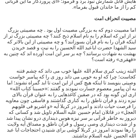
هایش قابل شمارش نبود برد و فرمود: «ای پروردگار ما این قربانی
کم را از ما خاندان قبول بفرما».
مصیبت انحراف امت
اما مصیبت دوم که به بزرگی مصیبت اول بود . چه مصیبتی بزرگ
تر از این که اسلام را به نام اسلام ذبح کنند؟ چه مصیبتی بزرگ تر از
اینکه قرآن را به نام قرآن بسوزانند؟ و چه مصیبتی از این بالاتر که
سید الشهدا حضرت اباعبد الله الحسین را به نیت و قصد خریدن
بهشت به شهادت برسانند؟ چه بر سر این امت آورده اند که چنین به
«قهقری» رفته است؟
البته زینب کبری سلام الله علیها خوب می داند که چشم فتنه
کجاست؛ چرا که او به خوبی می داند روز ی را که پیامبر خواست
وصیتی بنویسد تا اینکه هیچ کس از این امت تا ابد گمراه نشوند؛ اما
به آن پیامبر معصوم جسارت نمودند و گفتند :«حسبنا کتاب الله»
اری این گونه بود که در صفین کاغذهایی را به عنوان قرآن بالای
نیزه زدند و قرآن ناطق را به کناری گذاشتند و فاسقی چون معاویه
را فرصت حیات دادند و امروز در کربلا آیه «و اشربو فی قلوبهم
العجل» در قاتلان امام حسین علیه السلام تاویل شد و کسانی که
دیروز به خاطر قرآنی بر سر نیزه هوس دینداری درو نشان پیدا شد
و از شدت دینداری وصی رسول و قرآن ناطق و مصداق آیه ولایت
را رها نمودند امروز در کربلا گوشی برای شنیدن احتجاجات ابا عبد
الله الحسن علیه السلام نداشتند.