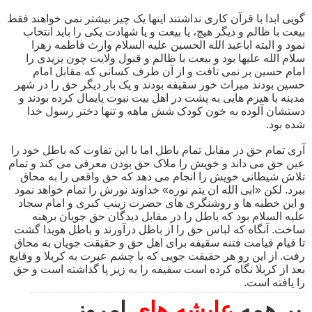
گویی ابدا با قرآن کاری نداشتند اینها یک چیز بیشتر نمی خواهند فقط
بیعت با ظالم و دیگر هیچ، یا بیعت و یا شهادت یکی را باید انتخاب
نمود و البته اباعبد الله الحسین علیه السلام وارث فاطمه زهرا
سلام الله علیها بود و بیعت با ظالم و قبول ولایت چون یزیدی را
امام حسین بر نمی تافت و از آن طرف کسانی که مقابل امام
حسین بودند میراث خور سقیفه بودند و یک بار دیگر حق را در شهر
مدینه با هیزم هایی به پشت در اهل بیت نبوت پایمال کرده بودند و
دستشان آلوده به خون کودک شش ماهه و تنها دختر رسول خدا
شده بود.
آری تمام حق در مقابل تمام باطل اما با این تفاوت که باطل خود را
عین حق می داند و خویش را ملاک حق بودن معرفی می کند و تمام
تلاش شیطانی خویش را انجام می دهد که حق واقعی را به محاق
ببرد. لکن «ابی الله ان یتم نوره» خداوند نورش را تمام خواهد نمود
و این خطبه ها و روشنگری های حضرت زینب کبری و امام سجاد
علیه السلام بود که باطل را در مقابل دیدگان حق جویان برهنه
ساخت. آنگاه که لباس حق را از باطل درآورند و باطل هویدا گشت
تا قیام قیامت فتنه سقیفه برای اهل حق و حقیقت جویان به محاق
رفت. از این رو هر حقیقت جویی که با چشم عبرت به کربلا و وقایع
بعد از کربلا نگاه کرده است سقیفه را به زیر پا گذاشته است و حق
را یافته است.
بر همه
عایشه های
امروز