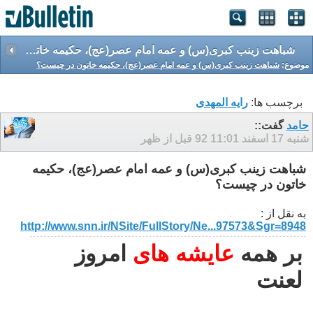
شباهت زینب کبری(س) و عمه امام عصر(عج)، حکیمه خاتون در چیست؟
موضوع:
شباهت زینب کبری(س) و عمه امام عصر(عج)، حکیمه خاتون در چیست؟
برچسب ها:
رایه المهدی
حامد
گفت::
شنبه 17 اسفند 92
11:01 قبل از ظهر
شباهت زینب کبری(س) و عمه امام عصر(عج)، حکیمه
خاتون در چیست؟
به نقل از :
http://www.snn.ir/NSite/FullStory/Ne...97573&Sgr=8948
بر همه
عایشه های
امروز
لعنت