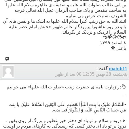
بن ابی طالب صلوات الله علیه و صدیقه ی طاهره سلام الله علیها
به ساحت مقدس و پاک صاحب الزمان عجل الله تعالی فرجه
الشریف تسلیت عرض می نماییم.
انشاالله به حق زینب کبرا سلام الله علیها به اشک ها و نفس های آن
بانو در روز عاشورا پروردگار عالم ظهور حجتش امام عصر علیه
السلام را نزدیک و نزدیک تر بگرداند.
🤲🥺😭💖🤲
۸ اسفند ۱۳۹۹
یاعلی💖
mahdi11
گفت::
پنجشنبه 28 بهمن 00
12:35 بعد از ظهر
👌در زیارت نامه ی حضرت زینب «صلوات الله علیها» می خوانیم
...
▪️السَّلامُ علیکِ یا بِنت النَّبأِ العَظیمِ عَلَی الیَقین السَّلامُ علیکِ یا بِنت
مَن حِسابُ النَّاسِ عَلَیه وَ الکَوثَرُ فِی یَدَیهِ.
🔸درود و سلام بر تو باد ای دختر خبر عظیم و بزرگ از روی یقین ،
درود بر تو باد ای دختر کسی که رسیدگی به کارهای مردم بر اوست