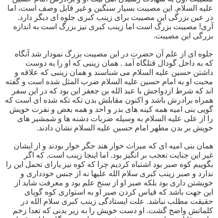
علیه السلام. این مصیبت بسیار سنگین و غیر قابل وصف است، اما
در عین بزرگی این مصیبت برای زینب کبری جلوه ای دیگر دارد.
آری! مصیبت بزرگ است اما زینب کبری نیز بزرگ است به اندازه
بزرگی این مصیبت.
جلوه ای از علم آن حضرت در این مصیبت بزرگ نمودار شد آنگاه
که به داخل گودال قتلگاه آمد . همان زینبی که او را به دوست
داشتن حسین علیه السلام می شناسند و همان زینبی که علاقه و
محبت او به امام حسین علیه السلام ضرب المثل شده است و گفته
اند که شرط ازدواجش با عبد الله بن جعفر این بود که در این سفر
همراه برادرش باشد و اکنون مقابلش بدن تکه تکه شده ای است که
گویی بنی امیه همه کینه های بدر و احد و همه بغض و نفرت خویش
را از علی علیه السلام به وسیله ضربات دشنه ها و شمشیر های
خویش بر بدن مطهر امام حسین علیه السلام نشان دادند.
همان بنی امیه ای که میراث خوار هند جگر خوار بودند و از ایشان
غیر این جنایت تعجب بر انگیز بود. اما اینجا زینب است. که اگر
بگوییم کوه صبر بود اشتباه کردیم چرا که کوه نیز یارای تحمل این را
ندارد و صبر زینب کبری سلام الله علیها نه از جنس خودداری و
خویشتن داری بود بلکه صبر او از سنخ علم بود و معرفت شاید از
این جهت باشد که قیاس کردن صبر او به استواری کوه گویای
حقیقت مطلب نباشد. علت ایستادگی زینب کبری سلام الله در
کلماتش واضح گشت. او دست خویش را به زیر بدنی که تعدا زخم