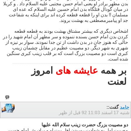
بدن مطهر برادر او یعنی امام حسن مجتبی علیه السلام داد . و کربلا
در میان گودال قتلگاه بدن امام حسین علیه السلام که عده ای
مسلمان !! بدن او را قطعه قطعه کرده اند برای اینکه به شفاعت
جد او پیامبرمصطفی به بهشت بروند.
اشخاص دیگری که بیشتر مشتاق بهشت بودند به قطعه قطعه
کردن بدن امام حسن بسنده ننموده و سر مطهر آن امام شهید را در
حالی که هنوز جان در بدن داشت از تن جدا نمودند. سوار بر نیزه از
شهری به شهر دیگر. دو مصیبت عظیم در مقابل چشمان زینب
کبری است دو مصیبت بزرگ است که بر قلب زینب کبری سنگین
شده است.
بر همه
عایشه های
امروز
لعنت
حامد
گفت::
شنبه 17 اسفند 92
11:03 قبل از ظهر
دو مصیبت بزرگ حضرت زینب سلام الله علیها
مصیبت اول به شهادت رسیدن اهل بیت او و برادرش امام حسین