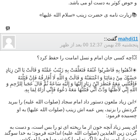
و حوض کوثر به دست او می باشد.
📚زیارت نامه ی حضرت زینب «سلام الله علیها»
mahdi11
گفت::
پنجشنبه 28 بهمن 00
12:37 بعد از ظهر
💥چه کسی جان امام و نسل امامت را حفظ کرد؟
☀️اذْهَبُوا بِهِ فَاضْرِبُوا عُنُقَهُ فَتَعَلَّقَتْ بِهِ زَيْنَبُ عَمَّتُهُ وَ قَالَتْ يَا ابْنَ زِيَادٍ
حَسْبُكَ مِنْ دِمَائِنَا وَ اعْتَنَقَتْهُ وَ قَالَتْ وَ اللَّهِ لَا أُفَارِقُهُ فَإِنْ قَتَلْتَهُ‏
فَاقْتُلْنِي مَعَهُ فَنَظَرَ ابْنُ زِيَادٍ إِلَيْهَا وَ إِلَيْهِ سَاعَةً ثُمَّ قَالَ عَجَباً لِلرَّحِمِ وَ
اللَّهِ إِنِّي لَأَظُنُّهَا وَدَّتْ أَنِّي قَتَلْتُهَا مَعَهُ دَعُوهُ فَإِنِّي أَرَاهُ لِمَا بِهِ.
⚡️ابن زیاد ملعون دستور داد امام سجاد (صلوات الله علیه) را ببريد
گردنش را بزنيد، پس عمه اش زينب (صلوات الله علیها) به او
چسبيده فرمود:
اى پسر زياد آنچه خون از ما ريخته اى تو را بس است، و دست به
گردن زين العابدين (صلوات الله علیه) انداخته فرمود: به خدا سوگند
دست از او بر ندارم تا اگر تو او را كشتى مرا هم با او بكشى