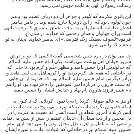
رسالت رسولان الهی به غایت خویش نمی رسید.
این بانوی مکرمه که گوهر و جواهر آن دو دریای عظیم بود و هم
چون لولویی بود که از این دو دریا خارج شده بود. در دامن پیامبر
اعظم صلوات الله علیها تربیت یافت. همان پیامبری که رحمت الهی
است برای جهانیان و همان رحمتی که خداوند در شأن او
فرمود«لسوف یعطیک ربک فترضی» ای پیامبر خداوند آنچنان به تو
ببخشد که راضی شوی.
چه می توان در باره چنین شخصیتی گفت؟ کسی که دو برادرش
سرور جوانان اهل بهشت می باشند. یکی امام حسن علیه السلام
که خداوندش او را حسن نامید و مظهر حلم و کرم بود. تا جایی که
در خاندانی که همه اهل کرم بودند او را کریم اهل بیت لقب دادند و
برادر دیگرش امام حسین علیه السلام بود. که خداوند از آن جایی
که سنت هارون را درباره امیر المومنین اراده فرموده بود او را هم
نام شبیر فرزند هارون نام نهاد و خدایش ایشان را حسین نامید .
او نیز به عالم طوفان کربلا را به پا نمود . کربلایی که تا کنون نه
اینکه خاموش نگردیده است بلکه سرد و بی روح نیز نشده است و
آتش کربلا تا امروز شعله ور است آتشی که محبت به عترت را در
دل محبین و ارادت مندان آن خاندان عظیم را بیش از پیش می نماید
و آتشی که به باطل و اهل باطل مجال بودن را نمی دهد. آری امام
حسین علیه السلام نیز در خاندانی که شهادت عادت و سیره ایشان