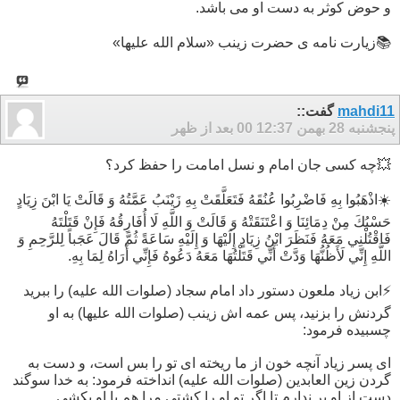
و حوض کوثر به دست او می باشد.
📚زیارت نامه ی حضرت زینب «سلام الله علیها»
mahdi11
گفت::
پنجشنبه 28 بهمن 00
12:37 بعد از ظهر
💥چه کسی جان امام و نسل امامت را حفظ کرد؟
☀️اذْهَبُوا بِهِ فَاضْرِبُوا عُنُقَهُ فَتَعَلَّقَتْ بِهِ زَيْنَبُ عَمَّتُهُ وَ قَالَتْ يَا ابْنَ زِيَادٍ
حَسْبُكَ مِنْ دِمَائِنَا وَ اعْتَنَقَتْهُ وَ قَالَتْ وَ اللَّهِ لَا أُفَارِقُهُ فَإِنْ قَتَلْتَهُ‏
فَاقْتُلْنِي مَعَهُ فَنَظَرَ ابْنُ زِيَادٍ إِلَيْهَا وَ إِلَيْهِ سَاعَةً ثُمَّ قَالَ عَجَباً لِلرَّحِمِ وَ
اللَّهِ إِنِّي لَأَظُنُّهَا وَدَّتْ أَنِّي قَتَلْتُهَا مَعَهُ دَعُوهُ فَإِنِّي أَرَاهُ لِمَا بِهِ.
⚡️ابن زیاد ملعون دستور داد امام سجاد (صلوات الله علیه) را ببريد
گردنش را بزنيد، پس عمه اش زينب (صلوات الله علیها) به او
چسبيده فرمود:
اى پسر زياد آنچه خون از ما ريخته اى تو را بس است، و دست به
گردن زين العابدين (صلوات الله علیه) انداخته فرمود: به خدا سوگند
دست از او بر ندارم تا اگر تو او را كشتى مرا هم با او بكشى