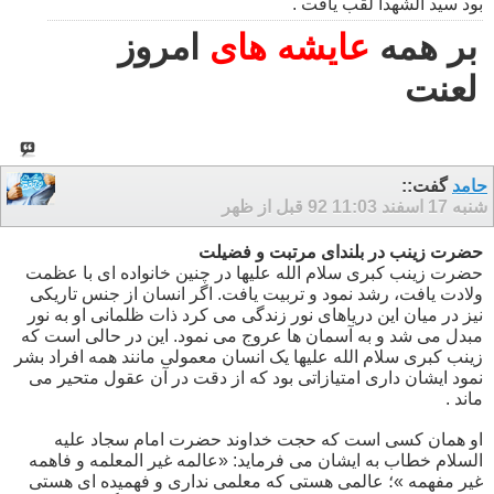
بود سید الشهدا لقب یافت .
بر همه
عایشه های
امروز
لعنت
حامد
گفت::
شنبه 17 اسفند 92
11:03 قبل از ظهر
حضرت زینب در بلندای مرتبت و فضیلت
حضرت زینب کبری سلام الله علیها در چنین خانواده ای با عظمت
ولادت یافت، رشد نمود و تربیت یافت. اگر انسان از جنس تاریکی
نیز در میان این دریاهای نور زندگی می کرد ذات ظلمانی او به نور
مبدل می شد و به آسمان ها عروج می نمود. این در حالی است که
زینب کبری سلام الله علیها یک انسان معمولی مانند همه افراد بشر
نمود ایشان داری امتیازاتی بود که از دقت در آن عقول متحیر می
ماند .
او همان کسی است که حجت خداوند حضرت امام سجاد علیه
السلام خطاب به ایشان می فرماید: «عالمه غیر المعلمه و فاهمه
غیر مفهمه »؛ عالمی هستی که معلمی نداری و فهمیده ای هستی