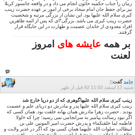
زمان را جناب حکمیه خاتون انجام می داد و در واقعه جانسوز کربلا
نیز برای حفظ جان امام سجاد برخی از امور بر عهده حضرت زینب
کبری سلام الله علیها بود. این نشان از بزرگی مرتبه و شخصیت
حضرت زینب کبری می باشد. بزرگی*ای که پس از ائمه طاهرین
افراد معدودی از خاندان عصمت و طهارت در این جایگاه قرار
گرفتند.
بر همه
عایشه های
امروز
لعنت
حامد
گفت::
شنبه 17 اسفند 92
11:02 قبل از ظهر
زینب کبری سلام الله علیهاگوهری که از دو دریا خارج شد
زینب کبری سلام الله علیها پدر و مادرش دو دریای علم و عصمت
بودند . حضرت زهرا مادرش همان بهانه خلقت بود. همان کسی که
اگر نبود رسالت پیامبر به سرانجامی نمی رسید؛ چرا که «لولا
فاطمه لما خلقتکما» و پدرش حضرت امیر المونین علی بن
ابیطالب صلوات الله علیهما همان کسی بود که اگر در غدیر ولایت و
خلافت او اعلام نمی شد« فما بلغت رسالته» تحقق می یافت و