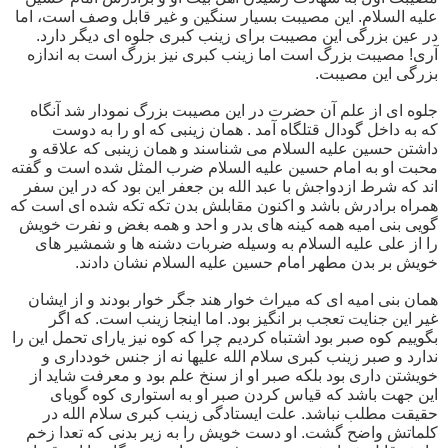
علیه السلام. این مصیبت بسیار سنگین و غیر قابل وصف است، اما
در عین بزرگی این مصیبت برای زینب کبری جلوه ای دیگر دارد.
آری! مصیبت بزرگ است اما زینب کبری نیز بزرگ است به اندازه
بزرگی این مصیبت.
جلوه ای از علم آن حضرت در این مصیبت بزرگ نمودار شد آنگاه
که به داخل گودال قتلگاه آمد . همان زینبی که او را به دوست
داشتن حسین علیه السلام می شناسند و همان زینبی که علاقه و
محبت او به امام حسین علیه السلام ضرب المثل شده است و گفته
اند که شرط ازدواجش با عبد الله بن جعفر این بود که در این سفر
همراه برادرش باشد و اکنون مقابلش بدن تکه تکه شده ای است که
گویی بنی امیه همه کینه های بدر و احد و همه بغض و نفرت خویش
را از علی علیه السلام به وسیله ضربات دشنه ها و شمشیر های
خویش بر بدن مطهر امام حسین علیه السلام نشان دادند.
همان بنی امیه ای که میراث خوار هند جگر خوار بودند و از ایشان
غیر این جنایت تعجب بر انگیز بود. اما اینجا زینب است. که اگر
بگوییم کوه صبر بود اشتباه کردیم چرا که کوه نیز یارای تحمل این را
ندارد و صبر زینب کبری سلام الله علیها نه از جنس خودداری و
خویشتن داری بود بلکه صبر او از سنخ علم بود و معرفت شاید از
این جهت باشد که قیاس کردن صبر او به استواری کوه گویای
حقیقت مطلب نباشد. علت ایستادگی زینب کبری سلام الله در
کلماتش واضح گشت. او دست خویش را به زیر بدنی که تعدا زخم