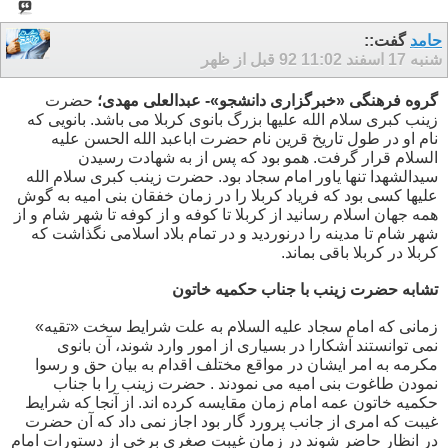
حامد
گفت::
شنبه 17 اسفند 92
11:02 قبل از ظهر
گروه فرهنگی «خبرگزاری دانشجو»- عبدالعلی مهدی؛
حضرت
زینب کبری سلام الله علیها بزرگ بانوی کربلا می باشد. بانویی که
نام او در طول تاریخ قرین نام حضرت اباعبد الله الحسن علیه
السلام قرار گرفت. همو بود که پس از به شهادت رسیدن
سیدالشهدا تنها یاور امام سجاد بود. حضرت زینب کبری سلام الله
علیها کسی بود که فریاد کربلا را در زمان خفقان بنی امیه به گوش
همه جهان اسلام رسانید از کربلا تا کوفه و از کوفه تا شهر شام و از
شهر شام تا مدینه را درنوردید و در تمام بلاد اسلامی نگذاشت که
کربلا در کربلا باقی بماند.
تشابه حضرت زینب با جناب حکمیه خاتون
زمانی که امام سجاد علیه السلام به علت شرایط سخت «تقیه»
نمی توانستند آشکارا در بسیاری از امور وارد شوند، آن بانوی
مکرمه به امر ایشان در مواقع مختلف اقدام به بیان حق و رسوا
نمودن طاغوت بنی امیه می نمودند . حضرت زینب را با جناب
حکمیه خاتون عمه امام زمان مقایسه کرده اند. از آنجا که شرایط
غیبت که امری از جانب پرورد گار بود اجاز نمی داد که آن حضرت
در انظار حاضر شوند در زمان غیبت صغری برخی از دستورات امام