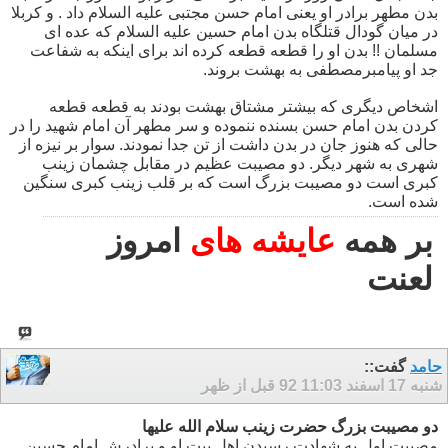
بدن مطهر برادر او یعنی امام حسن مجتبی علیه السلام داد . و کربلا
در میان گودال قتلگاه بدن امام حسین علیه السلام که عده ای
مسلمان !! بدن او را قطعه قطعه کرده اند برای اینکه به شفاعت
جد او پیامبرمصطفی به بهشت بروند.
اشخاص دیگری که بیشتر مشتاق بهشت بودند به قطعه قطعه
کردن بدن امام حسن بسنده ننموده و سر مطهر آن امام شهید را در
حالی که هنوز جان در بدن داشت از تن جدا نمودند. سوار بر نیزه از
شهری به شهر دیگر. دو مصیبت عظیم در مقابل چشمان زینب
کبری است دو مصیبت بزرگ است که بر قلب زینب کبری سنگین
شده است.
بر همه
عایشه های
امروز
لعنت
حامد
گفت::
شنبه 17 اسفند 92
11:03 قبل از ظهر
دو مصیبت بزرگ حضرت زینب سلام الله علیها
مصیبت اول به شهادت رسیدن اهل بیت او و برادرش امام حسین