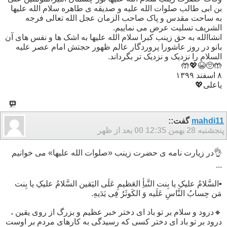
بن ابی طالب صلوات الله علیه و صدیقه ی طاهره سلام الله علیها
به ساحت مقدس و پاک صاحب الزمان عجل الله تعالی فرجه
الشریف تسلیت عرض می نماییم.
انشاالله به حق زینب کبرا سلام الله علیها به اشک ها و نفس های آن
بانو در روز عاشورا پروردگار عالم ظهور حجتش امام عصر علیه
السلام را نزدیک و نزدیک تر بگرداند.
🤲🥺😭💖🤲
۸ اسفند ۱۳۹۹
یاعلی💖
mahdi11
گفت::
پنجشنبه 28 بهمن 00
12:35 بعد از ظهر
👌در زیارت نامه ی حضرت زینب «صلوات الله علیها» می خوانیم
...
▪️السَّلامُ علیکِ یا بِنت النَّبأِ العَظیمِ عَلَی الیَقین السَّلامُ علیکِ یا بِنت
مَن حِسابُ النَّاسِ عَلَیه وَ الکَوثَرُ فِی یَدَیهِ.
🔸درود و سلام بر تو باد ای دختر خبر عظیم و بزرگ از روی یقین ،
درود بر تو باد ای دختر کسی که رسیدگی به کارهای مردم بر اوست