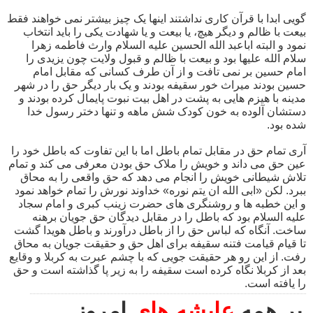
گویی ابدا با قرآن کاری نداشتند اینها یک چیز بیشتر نمی خواهند فقط
بیعت با ظالم و دیگر هیچ، یا بیعت و یا شهادت یکی را باید انتخاب
نمود و البته اباعبد الله الحسین علیه السلام وارث فاطمه زهرا
سلام الله علیها بود و بیعت با ظالم و قبول ولایت چون یزیدی را
امام حسین بر نمی تافت و از آن طرف کسانی که مقابل امام
حسین بودند میراث خور سقیفه بودند و یک بار دیگر حق را در شهر
مدینه با هیزم هایی به پشت در اهل بیت نبوت پایمال کرده بودند و
دستشان آلوده به خون کودک شش ماهه و تنها دختر رسول خدا
شده بود.
آری تمام حق در مقابل تمام باطل اما با این تفاوت که باطل خود را
عین حق می داند و خویش را ملاک حق بودن معرفی می کند و تمام
تلاش شیطانی خویش را انجام می دهد که حق واقعی را به محاق
ببرد. لکن «ابی الله ان یتم نوره» خداوند نورش را تمام خواهد نمود
و این خطبه ها و روشنگری های حضرت زینب کبری و امام سجاد
علیه السلام بود که باطل را در مقابل دیدگان حق جویان برهنه
ساخت. آنگاه که لباس حق را از باطل درآورند و باطل هویدا گشت
تا قیام قیامت فتنه سقیفه برای اهل حق و حقیقت جویان به محاق
رفت. از این رو هر حقیقت جویی که با چشم عبرت به کربلا و وقایع
بعد از کربلا نگاه کرده است سقیفه را به زیر پا گذاشته است و حق
را یافته است.
بر همه
عایشه های
امروز