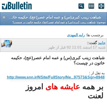
شباهت زینب کبری(س) و عمه امام عصر(عج)، حکیمه خاتون در چیست؟
موضوع:
شباهت زینب کبری(س) و عمه امام عصر(عج)، حکیمه خاتون در چیست؟
برچسب ها:
رایه المهدی
حامد
گفت::
شنبه 17 اسفند 92
11:01 قبل از ظهر
شباهت زینب کبری(س) و عمه امام عصر(عج)، حکیمه
خاتون در چیست؟
به نقل از :
http://www.snn.ir/NSite/FullStory/Ne...97573&Sgr=8948
بر همه
عایشه های
امروز
لعنت