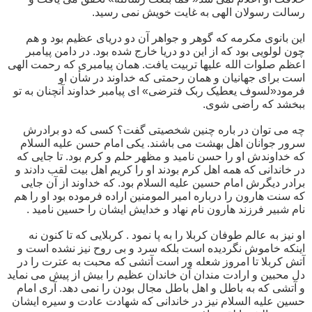
رسالت رسولان الهی به غایت خویش نمی رسید.
این بانوی مکرمه که گوهر و جواهر آن دو دریای عظیم بود و هم
چون لولویی بود که از این دو دریا خارج شده بود. در دامن پیامبر
اعظم صلوات الله علیها تربیت یافت. همان پیامبری که رحمت الهی
است برای جهانیان و همان رحمتی که خداوند در شأن او
فرمود«لسوف یعطیک ربک فترضی» ای پیامبر خداوند آنچنان به تو
ببخشد که راضی شوی.
چه می توان در باره چنین شخصیتی گفت؟ کسی که دو برادرش
سرور جوانان اهل بهشت می باشند. یکی امام حسن علیه السلام
که خداوندش او را حسن نامید و مظهر حلم و کرم بود. تا جایی که
در خاندانی که همه اهل کرم بودند او را کریم اهل بیت لقب دادند و
برادر دیگرش امام حسین علیه السلام بود. که خداوند از آن جایی
که سنت هارون را درباره امیر المومنین اراده فرموده بود او را هم
نام شبیر فرزند هارون نام نهاد و خدایش ایشان را حسین نامید .
او نیز به عالم طوفان کربلا را به پا نمود . کربلایی که تا کنون نه
اینکه خاموش نگردیده است بلکه سرد و بی روح نیز نشده است و
آتش کربلا تا امروز شعله ور است آتشی که محبت به عترت را در
دل محبین و ارادت مندان آن خاندان عظیم را بیش از پیش می نماید
و آتشی که به باطل و اهل باطل مجال بودن را نمی دهد. آری امام
حسین علیه السلام نیز در خاندانی که شهادت عادت و سیره ایشان