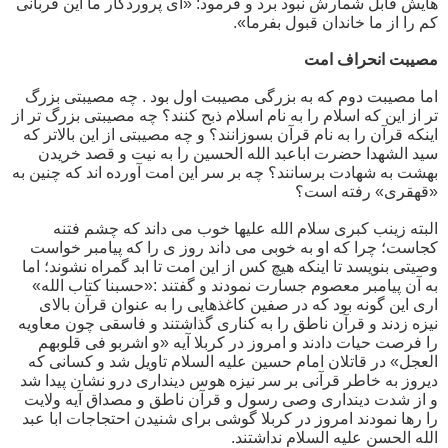
هایش قابل شمارش نبود برد و فرمود: «ای پروردگار ما این قربانی
کم را از ما خاندان قبول بفرما».
مصیبت انحراف امت
اما مصیبت دوم که به بزرگی مصیبت اول بود . چه مصیبتی بزرگ
تر از این که اسلام را به نام اسلام ذبح کنند؟ چه مصیبتی بزرگ تر از
اینکه قرآن را به نام قرآن بسوزانند؟ و چه مصیبتی از این بالاتر که
سید الشهدا حضرت اباعبد الله الحسین را به نیت و قصد خریدن
بهشت به شهادت برسانند؟ چه بر سر این امت آورده اند که چنین به
«قهقری» رفته است؟
البته زینب کبری سلام الله علیها خوب می داند که چشم فتنه
کجاست؛ چرا که او به خوبی می داند روز ی را که پیامبر خواست
وصیتی بنویسد تا اینکه هیچ کس از این امت تا ابد گمراه نشوند؛ اما
به آن پیامبر معصوم جسارت نمودند و گفتند :«حسبنا کتاب الله»
اری این گونه بود که در صفین کاغذهایی را به عنوان قرآن بالای
نیزه زدند و قرآن ناطق را به کناری گذاشتند و فاسقی چون معاویه
را فرصت حیات دادند و امروز در کربلا آیه «و اشربو فی قلوبهم
العجل» در قاتلان امام حسین علیه السلام تاویل شد و کسانی که
دیروز به خاطر قرآنی بر سر نیزه هوس دینداری درو نشان پیدا شد
و از شدت دینداری وصی رسول و قرآن ناطق و مصداق آیه ولایت
را رها نمودند امروز در کربلا گوشی برای شنیدن احتجاجات ابا عبد
الله الحسن علیه السلام نداشتند.