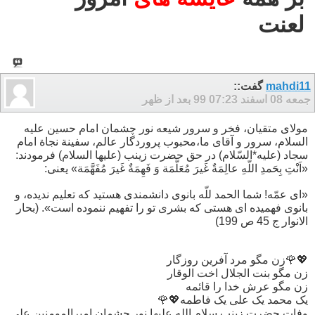
لعنت
mahdi11
گفت::
جمعه 08 اسفند 99
07:23 بعد از ظهر
مولای متقیان، فخر و سرور شیعه نور چشمان امام حسین علیه
السلام، سرور و آقای ما،محبوب پروردگار عالم، سفینة نجاة امام
سجاد (علیه*السّلام) در حق حضرت زینب (علیها السلام) فرمودند:
«اَنْتِ بِحَمدِ اللّهِ عالِمَةٌ غَیرَ مُعَلَّمَة وَ فَهِمَةٌ غَیرَ مُفَهَّمَة» یعنى:
«اى عمّه! شما الحمد للّه بانوى دانشمندى هستید كه تعلیم ندیده، و
بانوى فهمیده اى هستى كه بشرى تو را تفهیم ننموده است». (بحار
الانوار ج 45 ص 199)
💖🌹زن مگو مرد آفرین روزگار
زن مگو بنت الجلال اخت الوقار
زن مگو عرش خدا را قائمه
یک محمد یک علی یک فاطمه💖🌹
وفات حضرت زینب سلام الله علیها نور چشمان امیرالمومنین علی