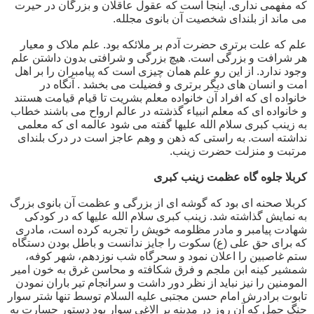
که مفهمی نداری. اینجا است که عقول عاقلان و بزرگان در حیرت
می ماند از بلندای شخصیت آن بانوی مجلله.
علم که علت برتری حضرت آدم بر ملائکه بود. علم ملاک و معیار
هر شرافت و بزرگی است. هیچ بزرگی و شرافتی بدون داشتن علم
وجود ندارد. از این رو علم همان چیزی است که پیامبران را بر اهل
امت و انسان های دیگر برتری و فضیلت می بخشد . آنگاه در
خانواده ای که افراد آن خانواده معلم بشریت تا قیام قیامت هستند
و خانواده ای که معلم انبیاء گذشته در عالم ارواح می باشند خطاب
به زینب کبری سلام الله علیها گفته می شود عالمه ای که معلمی
نداشته است. به راستی که ذهن و وهم عاجز است در درک بلندای
مرتبت و منزلت حضرت زینب.
کربلا جلوه گاه عظمت زینب کبری
کربلا صحنه ای بود که گوشه ای از بزرگی و عظمت آن بانوی بزرگ
به نمایش گذاشته شد. زینب کبری سلام الله علیها که در کودکی
شهادت پیامبر و مادر مظلومه خویش را تجربه کرده است، مادری
که برای حق علی (ع) سکوت را جایز ندانست و باطل بودن دستگاه
ستم غاصبین را اعلان نمود و سحرگاه شب نوزدهم، شهر کوفه،
شمشیر کینه ابن ملجم و فرق شکافته و محاسن غرق به خون امیر
المومنین را نیز نباید از نظر دور داشت و سرانجام تیر باران نمودن
تابوت برادرش امام حسن مجتبی علیه السلام توسط تنها شتر سوار
جنگ جمل که آن روز در مدینه بر الاغی سوار بود دستور جسارت به