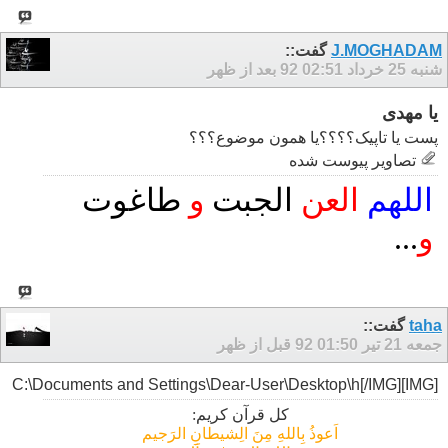
J.MOGHADAM
گفت::
شنبه 25 خرداد 92
02:51 بعد از ظهر
یا مهدی
پست یا تاپیک؟؟؟؟یا همون موضوع؟؟؟
تصاوير پيوست شده
اللهم
العن
الجبت
و
طا
غ
وت
و
...
taha
گفت::
جمعه 21 تیر 92
01:50 قبل از ظهر
[IMG]C:\Documents and Settings\Dear-User\Desktop\h[/IMG]
کل قرآن کریم:
اَعوذُ بِاللهِ مِنَ الِشیطانِ الرَجیم