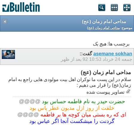
مداحی امام زمان (عج)
موضوع:
مداحی امام زمان (عج)
برچسب ها:
هیچ یک
asemane sokhan
گفت::
جمعه 24 خرداد 92
10:53 بعد از ظهر
مداحی امام زمان (عج)
سلام در این پست ما نوکران اهل بیت مولودی هایی راجع به امام
زمان(عج) را قرار می دهیم :
تصاوير پيوست شده
حضرت حیدر به نام فاطمه حساس بود
@@@@
خلقت از روز ازل مدیون عطر یاس بود
ای که ره بستی میان کوچه ها بر فاطمه
@@@@
گردنت را میشکست آنجا اگر عباس بود