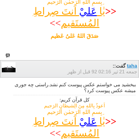
ِبِسمِ اللهِ الرَحمٰن اَلرَحیم
<<
یٰا
عَليْ
اَنتَ صِراطِ
المُستَقیم
>>
صَدَقَ اللهُ عَلیُ عَظیم
taha
گفت::
جمعه 21 تیر 92
02:16 قبل از ظهر
ببخشید می خواستم عکس پیوست کنم نشد.راستی چه جوری
میشه عکس پیوست کرد؟
کل قرآن کریم:
اَعوذُ بِاللهِ مِنَ الِشیطانِ الرَجیم
ِبِسمِ اللهِ الرَحمٰن اَلرَحیم
<<
یٰا
عَليْ
اَنتَ صِراطِ
المُستَقیم
>>