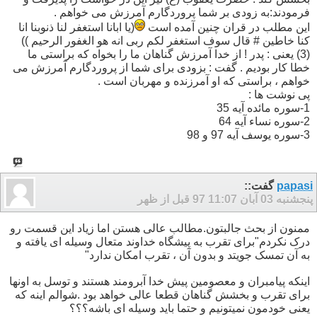
فرمودند:به زودی بر شما پروردگارم آمرزش می خواهم .
این مطلب در قران چنین آمده است
(یا ابانا استغفر لنا ذنوبنا انا
کنا خاطین # قال سوف استغفر لکم ربی انه هو الغفور الرحیم ))
(3) یعنی : پدر ! از خدا آمرزش گناهان ما را بخواه که براستی ما
خطا کار بودیم . گفت : بزودی برای شما از پروردگارم آمرزش می
خواهم ، براستی که او آمرزنده و مهربان است .
پی نوشت ها :
1-سوره مائده آیه 35
2-سوره نساء آیه 64
3-سوره یوسف آیه 97 و 98
papasi
گفت::
پنجشنبه 03 آبان 97
11:07 قبل از ظهر
ممنون از بحث جالبتون.مطالب عالی هستن اما زیاد این قسمت رو
درک نکردم"برای تقرب به پیشگاه خداوند متعال وسیله ای یافته و
به آن تمسک جویتد و بدون آن ، تقرب امکان ندارد"
اینکه پیامبران و معصومین پیش خدا آبرومند هستند و توسل به اونها
برای تقرب و بخشش گناهان قطعا عالی خواهد بود .شوالم اینه که
یعنی خودمون نمیتونیم و حتما باید وسیله ای باشه؟؟؟