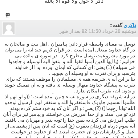
ذكر لا حول ولا قوه الا بالله
ذاکری
گفت::
دوشنبه 20 خرداد 92
11:50 بعد از ظهر
توسل به معنای واسطه قرار دادن پیامبران ، اهل بیت و صالحان به
در گاه خداوند متعال آمده است . در قرآن کریم چند آیه را می توان
در مورد مشروعیت توسل مطرح کرد . در سوره ی مائده می
خوانیم : (یا ایها الذین آمنوا اتقوا الله و ابتغوا الیه الوسیله و جاهدوا
فی سبیله ) (1) یعنی: ای کسانی که ایمان آورده اید ! از خداوند
بترسید و برای تقرب به او وسیله ای بجویید .
بنا بر این آیه ی شریفه همه ی مسلمانان را موظف هستند که برای
تقرب به پیشگاه خداوند متهال وسیله ای یافته و به آن تمسک جویتد
و بدون آن ، تقرب امکان ندارد .
در آیه شریفه دیگری در سوره نساء چنین آمده است : ((و لو انهم اذ
ظلموا انفسهم جاووک فاستغفروا الله واستغفر لهم الرسول لوجدوا
الله توابا رحیما )) (2) یعنی: و اگر آنان که به خود ستم کرده بودند
نزد تو می آمدند و از خدا آمرزش می خواستند و پیامبر نیز برای آنان
طلب آمرزش می کرد به یقین خدا را توبه پذیر و مهربان می یافتند.
آیه سوم درباه فرزندان یعقوب (ع) است که آنان پس از پشیمانی از
عمل و کردارشان نزد آن حضرت آمدند که از خداوند در خواست
بخشش کند . حضرت یعقوب (ع) نیز این در خواست را پذیرفت و