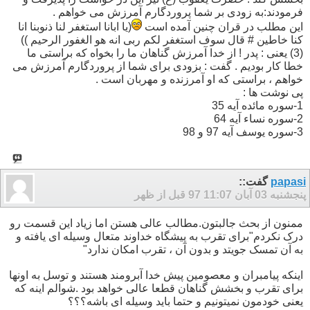
فرمودند:به زودی بر شما پروردگارم آمرزش می خواهم .
این مطلب در قران چنین آمده است
(یا ابانا استغفر لنا ذنوبنا انا
کنا خاطین # قال سوف استغفر لکم ربی انه هو الغفور الرحیم ))
(3) یعنی : پدر ! از خدا آمرزش گناهان ما را بخواه که براستی ما
خطا کار بودیم . گفت : بزودی برای شما از پروردگارم آمرزش می
خواهم ، براستی که او آمرزنده و مهربان است .
پی نوشت ها :
1-سوره مائده آیه 35
2-سوره نساء آیه 64
3-سوره یوسف آیه 97 و 98
papasi
گفت::
پنجشنبه 03 آبان 97
11:07 قبل از ظهر
ممنون از بحث جالبتون.مطالب عالی هستن اما زیاد این قسمت رو
درک نکردم"برای تقرب به پیشگاه خداوند متعال وسیله ای یافته و
به آن تمسک جویتد و بدون آن ، تقرب امکان ندارد"
اینکه پیامبران و معصومین پیش خدا آبرومند هستند و توسل به اونها
برای تقرب و بخشش گناهان قطعا عالی خواهد بود .شوالم اینه که
یعنی خودمون نمیتونیم و حتما باید وسیله ای باشه؟؟؟