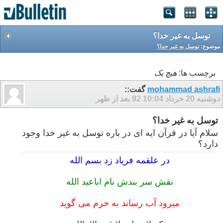
توسل به غیر خدا؟
موضوع:
توسل به غیر خدا؟
برچسب ها:
هیچ یک
mohammad ashrafi
گفت::
دوشنبه 20 خرداد 92
10:04 بعد از ظهر
توسل به غیر خدا؟
سلام آیا در قرآن ایه ای در باره توسل به غیر خدا وجود
دارد؟
در علقمه فریاد زد بسم الله
نقش سر بندش نام اباعبد الله
میرود آب رساند به حرم می گوید