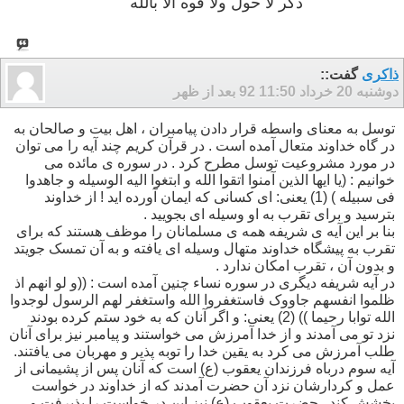
ذكر لا حول ولا قوه الا بالله
ذاکری
گفت::
دوشنبه 20 خرداد 92
11:50 بعد از ظهر
توسل به معنای واسطه قرار دادن پیامبران ، اهل بیت و صالحان به
در گاه خداوند متعال آمده است . در قرآن کریم چند آیه را می توان
در مورد مشروعیت توسل مطرح کرد . در سوره ی مائده می
خوانیم : (یا ایها الذین آمنوا اتقوا الله و ابتغوا الیه الوسیله و جاهدوا
فی سبیله ) (1) یعنی: ای کسانی که ایمان آورده اید ! از خداوند
بترسید و برای تقرب به او وسیله ای بجویید .
بنا بر این آیه ی شریفه همه ی مسلمانان را موظف هستند که برای
تقرب به پیشگاه خداوند متهال وسیله ای یافته و به آن تمسک جویتد
و بدون آن ، تقرب امکان ندارد .
در آیه شریفه دیگری در سوره نساء چنین آمده است : ((و لو انهم اذ
ظلموا انفسهم جاووک فاستغفروا الله واستغفر لهم الرسول لوجدوا
الله توابا رحیما )) (2) یعنی: و اگر آنان که به خود ستم کرده بودند
نزد تو می آمدند و از خدا آمرزش می خواستند و پیامبر نیز برای آنان
طلب آمرزش می کرد به یقین خدا را توبه پذیر و مهربان می یافتند.
آیه سوم درباه فرزندان یعقوب (ع) است که آنان پس از پشیمانی از
عمل و کردارشان نزد آن حضرت آمدند که از خداوند در خواست
بخشش کند . حضرت یعقوب (ع) نیز این در خواست را پذیرفت و