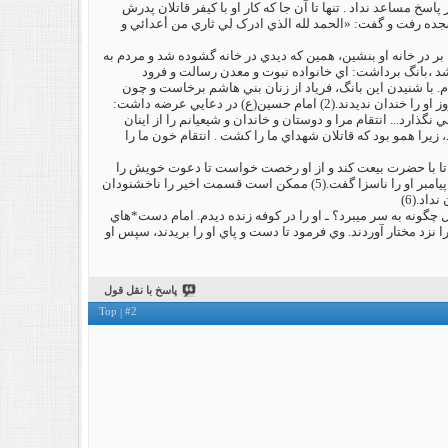
اسخ مساعد نداد . تنها تا آن جا که کار او با کيفر قاتلان پدرش
 سجده رفت و گفت: «الحمد لله الذي ادرک لي ثاري من أعدائي و
 بر در خانه او بنشين، همين که ديدي در خانه گشوده شد و مردم به
 شد ،بانگ برداشت: اي خانواده نبوت و معدن رسالت و فرود
. با شنيدن اين بانگ، فرياد از زنان بني هاشم برخاست و چون
امام سر عبيد الله را ديد، گفت: دوزخ جاي او باد! بعضي گفته‏ اند: علي بن الحسين (ع) را پس از مرگ پدرش جز آن روز او را خندان نديدند.(2) امام حسين(ع) در دعايي عرضه داشت:
گذارد... انتقام مرا و دوستان و خاندان و شيعيانم را از اينان
) امام باقر(ع) فرمود: به مختار ناسزا مگوييد، زيرا همو بود که قاتلان شهداي ما را کشت . انتقام خون ما را
 تا با حضرت بيعت کند و از او رخصت خواست تا دعوت خويش را
آشکار سازد. پول فراواني هم با نامه فرستاد. علي بن الحسين (ع) پول را نپذيرفت و نامه او را پاسخ نداد و در مسجد پيامبر او را ناسزا گفت.(5) ممکن است قسمت اخير را ناخشنودان
اد.(6)
 چگونه به سر مي‏برد؟ ـ او را در کوفه زنده ديدم. امام دست*هاي
 نزد مختار آوردند. وي فرمود تا دست و پاي او را بريدند، سپس او
پاسخ با نقل قول
Top
#2
|