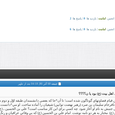
جمعه 10 آذر 91,
04:18 بعد از ظهر
 اهل بیت (ع) بود یا ن؟؟؟؟
اين قيام قضاوت‏هاي گوناگون شده است؛ تا آن*جا که بعضي دانشمندان طبقه اوّل و دوم شي
م نافرجام سليمان بن صرد (رهبر نهضت توابين) شيعيان را آماده ساخت. او مي*دانست. 
ااقل جنبش به نام او آغاز شود. چه کسي براي اين کار مناسب است؟ علي بن الحسين ـ (ع)
. مختار به هر دو نامه نوشت. امام علي بن الحسين (ع) که بي وفائي عراقيان و رنگ پ