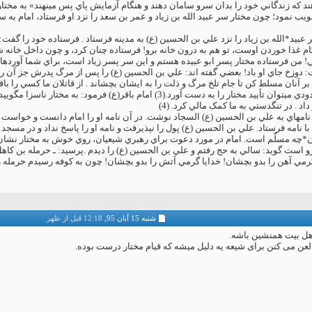
ند که زندگاني خود را بدان سرو سامان دهند و هنگام آزمايش پاي پس مي‏نهند» به مختار پ
صويب نمود؛ چون مختار سر عبيد الله بن زياد و عمر بن سعد را نزد او فرستاد، امام به
بيد*الله بن زياد را نزد علي بن الحسين (ع) به مدينه فرستاد . فرستاده خود را گفت:
گام غذا خوردن اوست، تو هم به درون خانه برو! فرستاده چنان کرد، و چون داخل خانه
 من فرستاده مختار پسر ابو عبيده هستم و اين سر پسر زياد است، براي شما آورده‏ام
ر آنان مسلط کن تا جام تلخ مرگ و ذلت را به ايشان بچشاند . از قاتلان ما کسي را باقي ن
بگيرد..."(3) از اين روايت تا حدودي مي‏توان تأييد مختار را به دست آورد.(3
اد . در تنگدستي به ما کمک مالي کرد. (4)
مه‏اي به علي بن الحسين (ع) السجاد نوشت. در آن نامه او را امام دانست و خواست
آن*چه مسلّم است. امام در مورد دعوت براي رهبري شيعيان، روي خوش به مختار نشان ند
و است گويد: سالي به حج رفتم و علي بن الحسين (ع) را ديدم .پرسيد: ـ حرمله بن کاهل
 گرمي آهن را بدو بچشان! خدايا گرمي آتش را بدو بچشان! چون به کوفه ‏رسيدم حرمله را
شنبه 15 آبان 95,
12:18 قبل از ظهر
 اهل بیت همنشین باشه.
و لعن می کنن برای شیعه یه دلیل میشه که قیام مختار درست بوده.