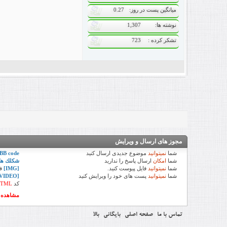
میانگین پست در روز
0.27
نوشته ها
1,307
تشکر کرده
723
مجوز های ارسال و ویرایش
شما
نمیتوانید
موضوع جدیدی ارسال کنید
BB code
شما
امکان
ارسال پاسخ را ندارید
شكلك ها
شما
نمیتوانید
فایل پیوست کنید.
[IMG]
ف
شما
نمیتوانید
پست های خود را ویرایش کنید
[VIDEO]
کد
TML
مشاهده ق
تماس با ما
صفحه اصلی
بایگانی
بالا