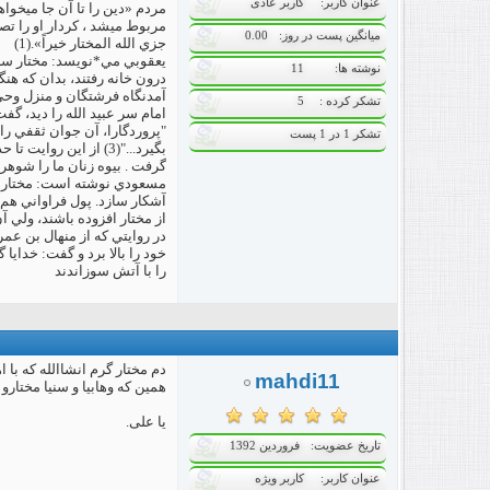
عنوان کاربر
کاربر عادی
مردم «دين را تا آن جا مي‏خواه
مربوط مي‏شد ، کردار او را ت
میانگین پست در روز
0.00
جزي الله المختار خيراً».(1)
يعقوبي مي*نويسد: مختار سر ع
نوشته ها
11
درون خانه رفتند، بدان که هن
آمدنگاه فرشتگان و منزل وحي!
تشکر کرده
5
"پروردگارا، آن جوان ثقفي را ب
تشکر 1 در 1 پست
گرفت . بيوه زنان ما را شوهر د
مسعودي نوشته است: مختار نا
از مختار افزوده باشند، ولي 
در روايتي که از منهال بن عمر
خود را بالا برد و گفت: خدايا
را با آتش سوزاندند
دم مختار گرم انشاالله که با
mahdi11
همین که وهابیا و سنیا مختار
یا علی.
تاریخ عضویت
فروردین 1392
عنوان کاربر
کاربر ویژه