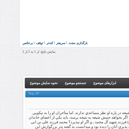
نمایش نتایج: از 1 به 2 از 2
ابزارهای موضوع
جستجو موضوع
نحوه نمایش موضوع
Top
#1
|
عه در باره او نظر مساعدي ندارند. اما متأخران او را به نيکويي
اگر بخواهد جنبش شيعه به نتيجه برسد، بايد يکي از اعضاي خاندان
 فرزند شهيد آل محمد ـ و اگر او نپذيرد؟ محمد فرزند علي بن ابي
ذيري آنان را ديده بود و مي‏دانست به گفته پدر بزرگوارش اين