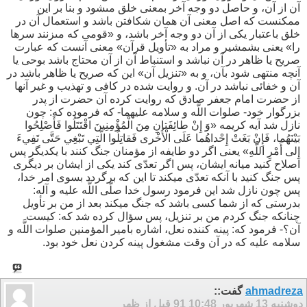
آن از آن، و حاصل دو وجه آخر بمعنى خلق مى‏شود و بنا بر اين
ممكنست كه اصل معنى آن همان شكافتن باشد و استعمال آن در
خلق باعتبار يكى از آن دو وجه آخر باشد، و «قومى كه مى‏زنند سرها
را» يعنى بشمشير و مراد به «تأويل قرآن» معنى آنست كه عبارت
صريح يا ظاهر در آن نباشد و استنباط آن از آن محتاج باشد بوحى يا
آنچه منتهى شود بآن، و به «تنزيل آن» اين كه صريح يا ظاهر باشد در
آن و خفائى نباشد در آن. و روايت شده در كافى و تهذيب و غير آنها
از حضرت امام جعفر صادق كه روايت كرده آن حضرت از پدر
بزرگوار خود- صلوات اللَّه و سلامه عليهما- كه فرموده كه: چون
نازل شد آيه كريمه «وَ إِنْ طائِفَتانِ مِنَ الْمُؤْمِنِينَ اقْتَتَلُوا فَأَصْلِحُوا
بَيْنَهُما، فَإِنْ بَغَتْ إِحْداهُما عَلَى الْأُخْرى‏ فَقاتِلُوا الَّتِي تَبْغِي حَتَّى تَفِي‏ءَ
إِلى‏ أَمْرِ اللَّهِ» يعنى اگر دو طايفه‏ از مؤمنان جنگ كنند با يكديگر پس
اصلاح كنيد ميانه ايشان، پس اگر تعدّى كند يكى از ايشان بر ديگرى
پس جنگ كنيد با آنكه تعدّى ميكند تا اين كه برگردد بسوى امر خدا،
پس چون نازل شد اين فرمود رسول خدا صلّى اللَّه عليه و آله:
بدرستى كه از شما كسى باشد كه جنگ ميكند بعد از من بر تأويل
چنانكه جنگ كردم من بر تنزيل، پس سؤال كرده شد كه: كيست
آن؟- فرمود كه: پينه كننده نعل، اشاره بامير المؤمنين صلوات اللَّه و
سلامه عليه كه در آن وقت مشغول پينه كردن نعل خود بود.
ahmadreza
گفت::
دوشنبه 13 شهریور 91
10:48 قبل از ظهر