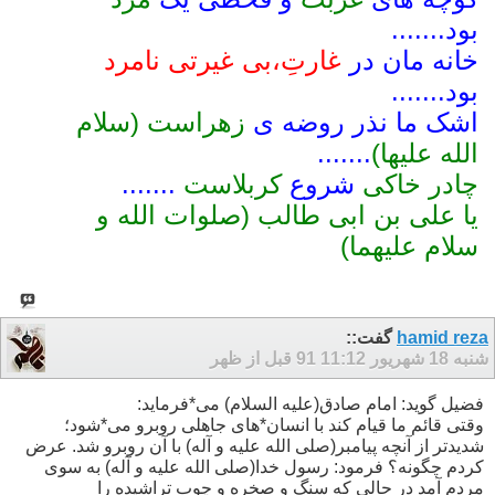
بود.......
خانه مان در
غارتِ،بی غیرتی نامرد
بود.......
اشک ما نذر روضه ی
زهراست (سلام
الله علیها)
.......
چادر خاکی
شروع
کربلاست
.......
یا علی بن ابی طالب (صلوات الله و
سلام علیهما)
hamid reza
گفت::
شنبه 18 شهریور 91
11:12 قبل از ظهر
فضیل گوید: امام صادق(علیه السلام) مى*فرماید:
وقتى قائم ما قیام کند با انسان*هاى جاهلى روبرو مى*شود؛
شدیدتر از آنچه پیامبر(صلى الله علیه و آله) با آن روبرو شد. عرض
کردم چگونه؟ فرمود: رسول خدا(صلى الله علیه و آله) به سوى
مردم آمد در حالى که سنگ و صخره و چوب تراشیده را