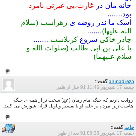
خانه مان در
غارتِ،بی غیرتی نامرد
بود.......
اشک ما نذر روضه ی
زهراست (سلام
الله علیها)
.......
چادر خاکی
شروع
کربلاست
.......
یا علی بن ابی طالب (صلوات الله و
سلام علیهما)
ahmadreza
گفت::
جمعه 17 شهریور 91
11:46 قبل از ظهر
روایت داریم که جنگ امام زمان (عج) سخت تر از همه ی جنگ
هاست زیرا مردم بر علیه او با تفسیر وتاویل قرآن شورش می کنند.
حامد
گفت::
جمعه 17 شهریور 91
05:36 بعد از ظهر