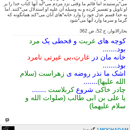
مى*پرستیدند اما قائم ما وقتى نزد مردم مى*آید آنها کتاب خدا را بر
او تاویل و تفسیر کرده و به وسیله آن علیه او استدلال مى*کنند. اما
به خدا قسم عدل خود را وارد خانه*هاى آنان مى*کند همانگونه که
گرما و سرما وارد آنها مى*شود
بحارالانوار، ج 52، ص 362
کوچه های
غربت
و قحطی یک
مرد
بود.......
خانه مان در
غارتِ،بی غیرتی نامرد
بود.......
اشک ما نذر روضه ی
زهراست (سلام
الله علیها)
.......
چادر خاکی
شروع
کربلاست
.......
یا علی بن ابی طالب (صلوات الله و
سلام علیهما)
J.MOGHADAM
گفت::