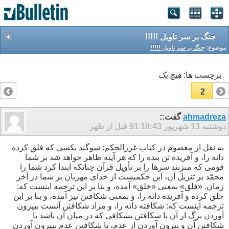
جنگ بر سر تاویل !!!!!
موضوع:
جنگ بر سر تاویل !!!!!
برچسب ها:
هیچ یک
2
1
ahmadreza
گفت::
دوشنبه 13 شهریور 91
10:43 قبل از ظهر
به نقل از معصوم در کتاب غررالحکم: سوگند بكسى كه فلق كرده
دانه را، و آفريده تن بنده را كه هر آينه ظاهر خواهد شد بر شما
قومى كه مى‏زنند سرها را بر تأويل قرآن چنانكه ابتدا كرد شما را
محمّد بر تنزيل آن، اين حكميست از خداى مهربان بر شما در آخر
زمان. «فلق» بمعنى «خلق» آمده، و بنا بر اين ترجمه اينست كه:
خلق كرده و آفريده دانه را، و بمعنى شكافتن نيز آمده، و بنا بر اين
ترجمه اينست كه: شكافته دانه را، و مراد شكافتن آنست ببيرون
آوردن برگ از آن يا شكافتن بشكافى كه در ميان آن باشد يا
شكافتن آن و بيرون آوردن از عدم، يا شكافتن عدم ببيرون آوردن