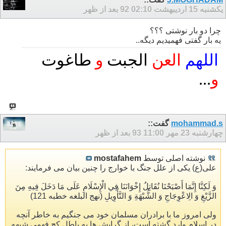
یکشنبه 15 اردیبهشت 92
02:10 بعد از ظهر
چرا دو بار نوشتی ؟؟؟
یه بار گفتی فهمیدیم دیگه..
اللهم
العن
الجبت
و
طا
غ
وت
و
...
mohammad.s
گفت::
چهارشنبه 23 مهر 93
11:00 بعد از ظهر
نوشته اصلی توسط
mostafahem
علی(ع) یکی از علل جنگ با خوارج را چنین بیان می فرمایند:
وَ لَكِنَّا إِنَّمَا أَصْبَحْنَا نُقَاتِلُ إِخْوَانَنَا فِي الْإِسْلَامِ عَلَى مَا دَخَلَ فِيهِ مِنَ
الزَّيْغِ وَ الِاعْوِجَاجِ وَ الشُّبْهَةِ وَ التَّأْوِيلِ (نهج البلغه خطبه 121)
ولی امروز ما با برادران مسلمان خود می جنگیم به خاطر آنچه
در اسلام وارد گشته است، از گرایش ها به باطل کج فهمی شبهه