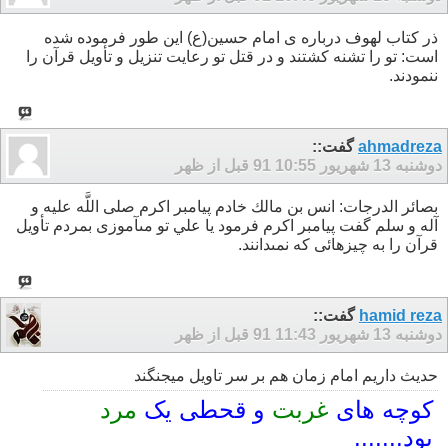
ذر کتاب لهوف درباره ی امام حسین(ع) این طور فرموده شده
است: تو را تشنه كشتند و در قتل تو رعايت تنزيل و تأويل قرآن را
ننمودند.
ahmadreza
گفت::
دوشنبه 13 شهریور 91
10:55 قبل از ظهر
بصائر الدرجات: انس بن مالك خادم پيامبر اكرم صلى اللَّه عليه و
آله و سلم گفت پيامبر اكرم فرمود يا علي تو مى‏آموزى بمردم تأويل
قرآن را به چيزهائى كه نمى‏دانند.
hamid reza
گفت::
دوشنبه 13 شهریور 91
11:43 قبل از ظهر
حدیث داریم امام زمان هم بر سر تاویل میجنگند
کوچه های
غربت
و قحطی یک
مرد
بود.......