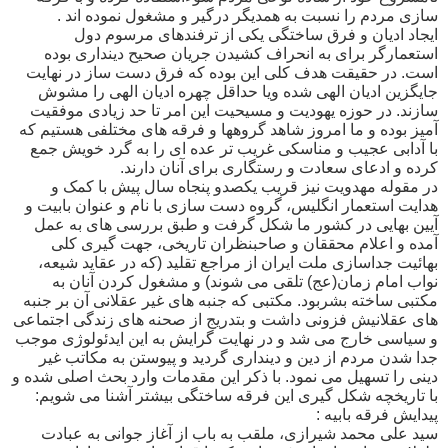
سازی مردم را نسبت به همدیگر درگیر و مشغول نموده اند .
ایجاد ادیان و فرق ساختگی یکی از ترفندهای مرسوم دول
استعمارگر برای به انحراف کشیدن جریان صحیح دینداری بوده
است. در حقیقت هدف کلی این بوده که فرق دست ساز در نهایت
جایگزین ادیان الهی شده ویا حداقل چهره ادیان الهی را مشوش
سازند. در حوزه یهودیت و مسیحیت این امر تا حد زیادی موفقیت
آمیز بوده و ما امروز شاهد گروهها و فرقه های مختلفی هستیم که
با آدابی عجیب و مناسکی غریب تر عده ای را به گرد خویش جمع
کرده و ادعای سعادت و رستگاری برای آنان دارند.
در مقوله مهدویت نیز قریب یکصدو پنجاه سال پیش با کمک و
هدایت استعمار انگلیس، گروه دست سازی با نام و عنوان بابیت و
آیین بهایی در کشور ما شکل گرفت و طبق بررسی های به عمل
آمده و اعلام محققان و صاحبنظران تاریخی، جهت گیری کلی
بهائیت جداسازی ملت ایران از مراجع تقلید (که در عقاید شیعه،
نواب امام زمان(عج) تلقی می شوند) و مشغول کردن آنان به
مکتبی ساخته بشربود. مکتبی که جنبه های غیر عقلانی آن بر جنبه
های عقلانیش فزونی داشت و بتدریج از صحنه های زندگی اجتماعی
و سیاسی خارج می شد و در نهایت گرایش به این ایدئولوژی موجب
جدا شدن مردم از دین و دینداری گردید و پیوستن به مکاتب غیر
دینی را تسهیل می نمود. با ذکر این مقدمات وارد بحث اصلی شده و
با تاریخچه شکل گیری این فرقه ساختگی بیشتر آشنا می شویم:
پیدایش فرقه بابیه :
سید علی محمد شیرازی، ملقب به باب از آغاز جوانی به عبادت