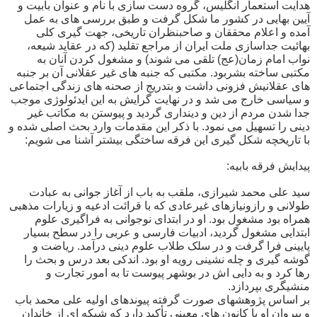
هدایت استعمار انگلیس، گروه دست سازی با نام و عنوان بابیت و
آیین بهایی در کشور ما شکل گرفت و طبق بررسی های به عمل
آمده و اعلام محققان و صاحبنظران تاریخی، جهت گیری کلی
بهائیت جداسازی ملت ایران از مراجع تقلید (که در عقاید شیعه،
نواب امام زمان(عج) تلقی می شوند) و مشغول کردن آنان به
مکتبی ساخته بشربود. مکتبی که جنبه های غیر عقلانی آن بر جنبه
های عقلانیش فزونی داشت و بتدریج از صحنه های زندگی اجتماعی
و سیاسی خارج می شد و در نهایت گرایش به این ایدئولوژی موجب
جدا شدن مردم از دین و دینداری گردید و پیوستن به مکاتب غیر
دینی را تسهیل می نمود. با ذکر این مقدمات وارد بحث اصلی شده و
با تاریخچه شکل گیری این فرقه ساختگی بیشتر آشنا می شویم:
پیدایش فرقه بابیه:
سید علی محمد شیرازی، ملقب به باب از آغاز جوانی به عبادت
طولانی و رازونیازهای غیرعادی که با قرائت ادعیه و زیارات مذهبی
همراه بود مشغول بود. او در ابتدای نوجوانی به فراگیری علوم
ابتدایی مشغول گردید، ادبیات فارسی و عربی را در سطح بسیار
پایینی فرا گرفت و در سلک طلاب علوم دینی درآمد. ریاضت و
گوشه گیری و چله نشینی رویه او بود. اندکی بعد درس و بحث را
رها کرد و به دایی اش در بوشهر پیوست تا به امور تجارت و
منشیگری بپردازد.
بر اساس پژوهشهای صورت گرفته پیوندهای اولیه علی محمد باب
و پیروان او با کانون های معینی تأکید دارد که شبکه ای از خاندان