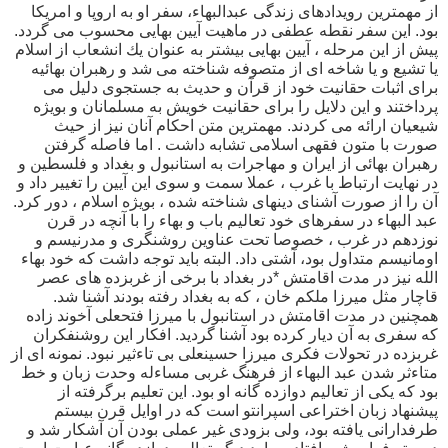
از مهمترين رويدادهاى زندگى عبدالبهاء، سفر او به اروپا و امريكا
بود. اين سفر نقطه عطفى در ماهيت آيين بهايى محسوب مى گردد.
پيش از اين مرحله ، آيين بهايى بيشتر به عنوان يك انشعاب از اسلام
يا تشيع و يا شاخه اى از متصوفه شناخته مى شد و رهبران بهائيه
براى اثبات حقانيت خود از قرآن و حديث به جستجوى دليل مى
پرداختند و اين دلايل را براى حقانيت خويش به مسلمانان و بويژه
شيعيان ارائه مى كردند. مهمترين متن احكام آنان نيز از حيث
صورت با متون فقهى اسلامى تشابه داشت . اما فاصله گرفتن
رهبران بهائى از ايران و مهاجرات به استانبول و بغداد و فلسطين و
در نهايت ارتباط با غرب ، عملا سمت و سوى اين آيين را تغيير داد و
آن را از صورت آشناى دينهاى شناخته شده ، بويژه اسلام ، دور كرد.
عبد البهاء در سفرهاى خود تعاليم باب و بهاء را با آنچه در قرن
نوزدهم در غرب ، خصوصا تحت عناوين روشنگرى و مدرنيسم و
اومانيسم متداول بود، آشتى داد. البته بايد توجه داشت كه خود بهاء
الله نيز در مدت اقامتش *در بغداد با برخى از غربزده هاى عصر
قاچار مثل ميرزا ملكم خان ، كه به بغداد رفته بودند آشنا شد.
همچنين در مدت اقامتش در استانبول با ميرزا فتحعلى آخوند زاده
كه سفرى به آن ديار كرده بود آشنا گرديد. افكار اين روشنفكران
غربزده در تحولات فكرى ميرزا حسينعلى بى تاءثير نبود. نمونه اى از
متاءثر شدن عبد البهاء از فرهنگ غربى مساءله وحدت زبان و خط
بود كه يكى از تعاليم دوازده گانه او بود. اين تعليم برگرفته از
پيشنهاد زبان اختراعى اسپرانتو است كه در اوايل قرن بيستم
طرفدارانى يافته بود، ولى بزودى غير عملى بودن آن آشكار شد و