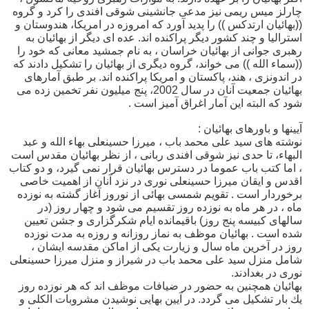
چارلز ميس ريمى نيز مدعى جانشينى شوقى افندى را كرد و گروه
((بهائيان ارتدكس )) را پديد آورد كه امروزه در امريكا، هندوستان و
استراليا و چند كشور ديگر پراكنده اند. عده اى ديگر از بهائيان به
رهبرى جوانى از بهائيان خراسان ، به نام جمشيد معانى كه خود را
((سماء الله )) مى خواند، گروه ديگرى از بهائيان را تشكيل دادند كه
در اندونزى ، هند، پاكستان و امريكا پراكنده اند. بر طبق آمارهاى
بهائيان جمعيت آنان در سال 2002، پنج ميليون نفر تخمين زده مى
شود كه البته اين آمار اغراق آميز است .
آيينها و باورهاى بهائيان :
نوشته هاى سيد على محمد باب ، ميرزا حسينعلى بهاء الله و عبد
البهاء، تا حدى نيز شوقى افندى ربانى ، از نظر بهائيان مقدس است
، اما كتب باب عموما در دسترس بهائيان قرار نمى گيرد، و دو كتاب
اقدس و ايقان ميرزا حسينعلى نورى در نزد آنان از اهميت خاصى
برخوردار است . تقويم شمسى بهائى از نوروز آغاز گشته به نوزده
ماه ، در هر ماه به نوزده روز تقسيم مى شود و چهار روز (در
سالهاى كبيسه پنج روز) باقيمانده ايام شكرگزارى و جشن تعيين
شده است . بهائيان موظف به نماز روزانه و روزه به مدت نوزده
روز در آخرين ماه سال و زيارت يكى از اماكن مقدسه ايشان ،
شامل منزل سيد على محمد باب در شيراز و منزل ميرزا حسينعلى
نورى در بغدادند.
بهائيان همچنين به حضور در ضيافات موظف اند كه هر نوزده روز
يك بار تشكيل مى گردد. در آيين بهايى نوشيدن مشروبات الكلى و