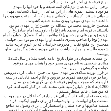
انواع فرقه های انحرافی بعد از اسلام:
برخی از این مدعیان نزدیکان ائمه شیعه و یا خود انها را مهدی
موعود دانستند . نمونه هایی از این مدعیان از قبیل کیسانیه ،مهدی
سفیانی هستند . کیسانیه از کسانی هستند که باب بدعت مهدویت را
با اعتقاد به مهدی موعود بودن محمد حنفیه گشودند .
همچنین جارودیه محمد بن عبدالله بن حسین(ع) را مهدی موعود
دانستند ،باقریه امام محمد باقر(ع) را ، ناووسیه امام صادق(ع) را
،زیدیه زید بن علی بن حسین(ع) ،واقفیه امام کاظم(ع) ،جوازیه امام
مهدی(عج) را صاحب پسری دانسته او را مهدی موعود می خوانند .
همچنین ابن مقنع نقابدار معروف خراسان که در علوم غریبه مانند
شعبده طلسم و..مهارت داشت مدعی مهدویت شد و گروهی به او
پیوستند .
این مساله همچنان در طول تاریخ ادامه یافت مثلا در سال 1212
میلادی شخصی به نام مهدی مصر خود را همان مهدی موعود
خوانده و گروهی به او پیوستند .
در قرن نوزده میلادی نیز مهدی سودانی چنین ادعایی کرد . درویش
رضا در قرن نوزدهم قمری در قزوین و غلام احمد قادیانی در شبه
قاره هند که موجب پیدایش فرقه قادیانی گری شد و در سال
1260(به ادعای بابیان )سید علی محمد باب در کنار کعبه ادعا کرد
که من همان قائم منتظر هستم .
پشت صحنه این اتفاقات کسانی قرار دارند که اخلال در دین موجب
منفعت برای انهاست و انها پشتوانه ای برای ظهور اینگونه افراد
هستند طاغوتها و جاه طلبان و استعمارگران برای وصول به منافع
نامشروع خود از ساده لوحی مردم سوءاستفاده کرده و با فرقه