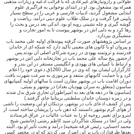
طولانی و رازونیازهای غیرعادی که با قرائت ادعیه و زیارات مذهبی
همراه بود مشغول بود. او در ابتدای نوجوانی به فراگیری علوم
ابتدایی مشغول گردید، ادبیات فارسی و عربی را در سطح بسیار
پایینی فرا گرفت و در سلک طلاب علوم دینی درآمد. ریاضت و
گوشه گیری و چله نشینی رویه او بود. اندکی بعد درس و بحث را
رها کرد و به دایی اش در بوشهر پیوست تا به امور تجارت و
منشیگری بپردازد.
بر اساس پژوهشهای صورت گرفته پیوندهای اولیه علی محمد باب
و پیروان او با کانون های معینی تأکید دارد که شبکه ای از خاندان
قدرتمند و ثروتمند یهودی در زمره شرکای اصلی آن بودند.پس
ازحضور پنج ساله علی محمد باب در تجارتخانه دایی اش در بوشهر
و ارتباط با کمپانی های یهودی و انگلیسی مستقر در این بندر و
کارگزاران ایشان بود که وی در سال 1260ق دعوی خود را اعلام
کرد و با حمایت کانونهای متنفذ و مرموزی به سرعت شهرت یافت.
دوران اقامت باب در بوشهر مقارن است با سالهای اولیه کمپانیهای
ساسون (متعلق به سران یهودیان بغداد) در بوشهر و بمبئی.
(ساسون ها در دهه های بعد به امپراطوران تجاری شرق بدل شدند
و در زمره دوستان خاندان سلطنتی بریتانیا جای گرفتند.)
پس از کشف ادعای باب در بوشهر، نزدیکان او این وضعیت را ناشی
از هوای گرم بوشهر دانستند که ذهن باب را پریشان ساخته است. از
اینرو برای تغییر روحیه او را به عتبات عالیات در عراق فرستادند
ولی در آنجا در مسلک شاگردان سید کاظم رشتی (جانشین شیخ
محمد احسایی، رئیس فرقه شیخیه) درآمد و تحت تأثیر او بود. البته
بعدها طرفداران باب بر این اصرار می کردند که او در محضر کسی