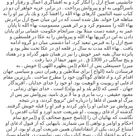
جانشينى صباح ازل را انكار كرد و به افشاگرى اعمال و رفتار او و
ناسزاگويى به او و پيروانش پرداخت . در برابر، عزيه خواهر آن دو در
كتاب تنبيه النائمين كارهاى بهاء الله را افشا كرد و يك بار نيز او را به
مباهله فرا خواند. نقل شده است كه در اين ميان صبح ازل برادرش
بهاء الله را مسموم كرد و بر اثر همين مسموميت بهاء الله تا پايان
عمر به رعشه دست مبتلا بود. سرانجام حكومت عثمانى براى پايان
دادن به اين درگيريها بهاء الله و پيروانش را به عكا در فلسطين و
صبح ازل را به قبرس تبعيد كرد، اما دشمنى ميان دو گروه ادامه
يافت . بهاء الله مدت نه سال در قلعه اى در عكا تحت نظر بود و
پانزده سال بقيه عمر خويش را نيز در همان شهر گذراند و در هفتاد
و پنج سالگى در 1308 ق . در شهر حيفا از دنيا رفت .
ميرزا حسينعلى پس از اعلام ((من يظهره اللهى )) خويش ، به
فرستادن نامه (الواح ) براى سلاطين و رهبران دينى و سياسى جهان
اقدام كرد و ادعاهاى گوناگون خود را مطرح ساخت . بارزترين مقام
ادعايى او ربوبيت و الوهيت بود. او خود را خداى خدايان ، آفريدگار
جهان ، كسى كه ((لم يلد و لم يولد)) است ، خداى تنهاى زندانى ،
معبود حقيقى ، رب ما يرى و ما لا يرى ناميد. پيروانش نيز پس از
مرگ او همين ادعاها را درباره اش *ترويج كردند، و در نتيجه
پيروانش نيز خدايى او را باور كردند و قبر او را قبله خويش گرفتند.
گذشته از ادعاى ربوبيت ، او شريعت جديد آورد و كتاب اقدس را
نگاشت كه بهائيان آن را ((ناسخ جميع صحائف )) و ((مرجع تمام
احكام و اوامر و نواهى )) مى شمارند. بابيهايى كه از قبول ادعاى او
امتناع كردند، يكى از انتقاداتشان همين شريعت آورى او بود، از اين
رو كه به اعتقاد آنان ، نسخ كتاب بيان نمى توانست در فاصله بسيار