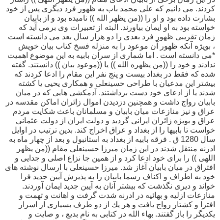
كردند. مى دانيم كه على محمد باب به ظهور فرد ديگرى پس از خود
بشارت داده بود و او را ((من يظهر الله )) ناميده بود و از بابيان
خواسته بود به او ايمان بياورند. البته از تعبيرات وى برمى آيد كه
زمان تقريبى ظهور فرد بعدى را دو هزار سال بعد مى دانسته است
، بويژه آنكه ظهور آن موعود را به منزله فسخ كتاب بيان خويش
*مى دانسته است . اما شمارى از سران بابيه به اين موضوع اهميت
ندادند و خود را ((من يظهره الله )) يا ((موعود بيان )) دانستند. گفته
شده كه فقط در بغداد بيست و پنج نفر اين مقام را ادعا كردند كه
بيشتر اين مدعيان با طراحى حسينعلى و همكارى يحيى يا كشته
شدند يا از ادعاى خود دست برداشتند. آدمكشى هايى كه در ميان
بابيان رواج داشت و همچنين دزديدن اموال زائران اماكن مقدسه در
عراق و نيز منازعات ميان بابيان و مسلمانان باعث شكايت مردم
عراق و بويژه زائران ايرانى گرديد و دولت ايران از دولت عثمانى
خواست تا بابيها را از بغداد و عراق اخراج كند. بدين ترتيب در اوايل
سال 1280 ق . فرقه بابيه از بغداد به استانبول و بعد از چهار ماه به
ادرنه منتقل شدند در اين زمان ميرزا حسينعلى مقام ((من يظهر
اللهى )) را براى خود ادعا كرد و از همين جا نزاع اصلى و جدايى و
افتراق در ميان بابيان آغاز شد. ميرزا حسينعلى با ارسال نوشته هاى
خود به اطراف و اكناف رسما بابيان را به پذيرش آيين جديد فرا
خواند و ديرى نگذشت كه بيشتر آنان به آيين جديد ايمان آوردند.
منازعات ازليه و بهائيه در ادرنه شدت گرفت و اهانت و تهمت و
افترا و كشتار رواج يافت و هر يك از دو طرف بسيارى از اسرار
يكديگر را باز گفتند. بهاء الله در كتابى به نام بديع ، و صايت و