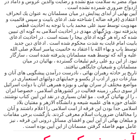
مواد مضر به سلامت منع نشده و رضايت والدين عروس و داماد در
ازدواج ضرورى شمرده نشده است .
آيين بهايى از ابداى پيدايش در ميان مسلمانان به عنوان يك انحراف
اعتقادى (فرقه ضاله ) شناخته شد. ادعاى بابيت و سپس قائميت و
مهدويت توسط سيد على محمد باب با توجه به احاديث قطعى
پذيزفته نبود. ويژگيهاى مهدى در احاديث اسلامى به گونه اى تبيين
شده كه راه هر گونه ادعاى بيجا را بسته است . در احاديث ادعاى
بابيت امام غايت به شدت محكوم شده است . ادعاى دين جديد
توسط باب و بهاء الله با اعتقاد به خاتميت پيامبر اسلام صلى الله
عليه و آله كه توسط همه مسلمانان پذيرفته شده است ، سازگار
نبود. از اين رو على رغم تبليغات گسترده ، بهائيان در ميان
مسلمانان و شيعيان جايگاهى نيافتند.
تاريخ پر حادثه رهبران بهائى ، نادرست درآمدن پيشگويى هاى آنان و
منازعات دور از ادب از يكسو و حمايتهاى دولتهاى استعمارى در
مواضع مختلف از سران بهايى و بويژه همرهى آنان با دولت اسرائيل
از سوى ديگر، زمينه فعاليت در كشورهاى اسلامى ، خصوصا ايران
، را از بهائيان گرفت . مؤ لفان بسيارى در نقد اين آيين كتاب نوشتند.
علماى حوزه هاى علميه شيعه و دانشگاه الازهر و مفتيان بلاد
اسلامى جدا بودن اين فرقه از امت اسلامى را اعلام داشتند و آنان
را مخالفان ضروريات اسلام معرفى كردند. بازگشت برخى مقامات
و مبلغان بهائى از اين آيين و افشاى مسائل درونى اين فرقه ، نيز
عامل مهم فاصله گرفتن مسمانان از اين آيين بوده است .