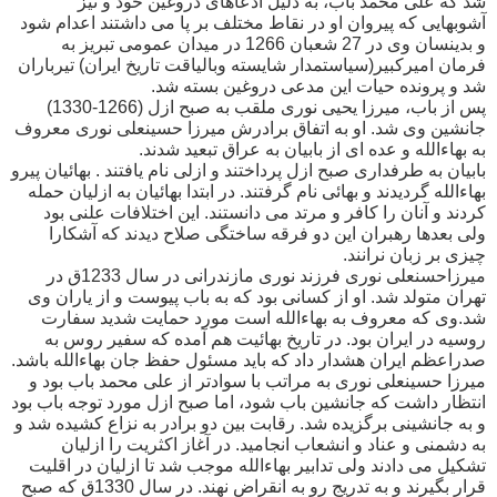
شد که علی محمد باب، به دلیل ادعاهای دروغین خود و نیز
آشوبهایی که پیروان او در نقاط مختلف بر پا می داشتند اعدام شود
و بدینسان وی در 27 شعبان 1266 در میدان عمومی تبریز به
فرمان امیرکبیر(سیاستمدار شایسته وبالیاقت تاریخ ایران) تیرباران
شد و پرونده حیات این مدعی دروغین بسته شد.
پس از باب، میرزا یحیی نوری ملقب به صبح ازل (1266-1330)
جانشین وی شد. او به اتفاق برادرش میرزا حسینعلی نوری معروف
به بهاءالله و عده ای از بابیان به عراق تبعید شدند.
بابیان به طرفداری صبح ازل پرداختند و ازلی نام یافتند . بهائیان پیرو
بهاءالله گردیدند و بهائی نام گرفتند. در ابتدا بهائیان به ازلیان حمله
کردند و آنان را کافر و مرتد می دانستند. این اختلافات علنی بود
ولی بعدها رهبران این دو فرقه ساختگی صلاح دیدند که آشکارا
چیزی بر زبان نرانند.
میرزاحسنعلی نوری فرزند نوری مازندرانی در سال 1233ق در
تهران متولد شد. او از کسانی بود که به باب پیوست و از یاران وی
شد.وی که معروف به بهاءالله است مورد حمایت شدید سفارت
روسیه در ایران بود. در تاریخ بهائیت هم آمده که سفیر روس به
صدراعظم ایران هشدار داد که باید مسئول حفظ جان بهاءالله باشد.
میرزا حسینعلی نوری به مراتب با سوادتر از علی محمد باب بود و
انتظار داشت که جانشین باب شود، اما صبح ازل مورد توجه باب بود
و به جانشینی برگزیده شد. رقابت بین دو برادر به نزاع کشیده شد و
به دشمنی و عناد و انشعاب انجامید. در آغاز اکثریت را ازلیان
تشکیل می دادند ولی تدابیر بهاءالله موجب شد تا ازلیان در اقلیت
قرار بگیرند و به تدریج رو به انقراض نهند. در سال 1330ق که صبح