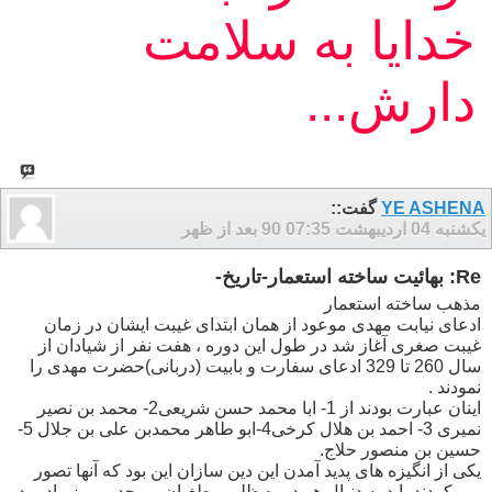
خدایا به سلامت
دارش...
YE ASHENA
گفت::
یکشنبه 04 اردیبهشت 90
07:35 بعد از ظهر
Re: بهائیت ساخته استعمار-تاریخ-
مذهب ساخته استعمار
ادعای نیابت مهدی موعود از همان ابتدای غیبت ایشان در زمان
غیبت صغری آغاز شد در طول این دوره ، هفت نفر از شیادان از
سال 260 تا 329 ادعای سفارت و بابیت (دربانی)حضرت مهدی را
نمودند .
اینان عبارت بودند از 1- ابا محمد حسن شریعی2- محمد بن نصیر
نمیری 3- احمد بن هلال کرخی4-ابو طاهر محمدبن علی بن جلال 5-
حسین بن منصور حلاج.
یکی از انگیزه های پدید آمدن این دین سازان این بود که آنها تصور
می کردند باید به دنبال هر دوره ظلم و طغیان بی حد و مرز رادمرد