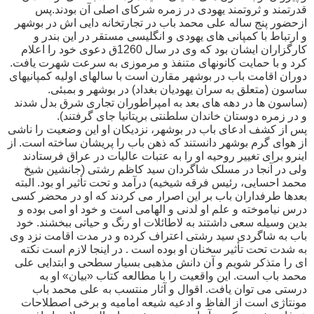
قدرتمند و ثروتمند یهودی در زمره شرکای اصلی آن بودند.پس
ازحضور پنج ساله علی محمد باب در تجارتخانه دایی اش در بوشهر
و ارتباط با کمپانی های یهودی و انگلیسی مستقر در این بندر و
کارگزاران ایشان بود که وی در سال 1260ق دعوی خود را اعلام
کرد و با حمایت کانونهای متنفذ و مرموزی به سرعت شهرت یافت.
دوران اقامت باب در بوشهر مقارن است با سالهای اولیه کمپانیهای
ساسون (متعلق به سران یهودیان بغداد) در بوشهر و بمبئی.
(ساسون ها در دهه های بعد به امپراطوران تجاری شرق بدل شدند
و در زمره دوستان خاندان سلطنتی بریتانیا جای گرفتند).
پس از کشف ادعای باب در بوشهر، نزدیکان او این وضعیت را ناشی
از هوای گرم بوشهر دانستند که ذهن باب را پریشان ساخته است. از
اینرو برای تغییر روحیه او را به عتبات عالیات در عراق فرستادند
ولی در آنجا در مسلک شاگردان سید کاظم رشتی (جانشین شیخ
محمد احسایی، رئیس فرقه شیخیه) درآمد و تحت تأثیر او بود. البته
بعدها طرفداران باب بر این اصرار می کردند که او در محضر کسی
درس نیاموخته و علم او لدنی و الهامی است و خود او امی بوده و
بدین وسیله سعی داشتند به لاطائلات او رنگ و حیاتی ببخشند. خود
باب به شاگردی سید رشتی اعتراف کرده و در مدت اقامت نزد وی
به شدت تحت تأثیر سخنان او بوده است . در اینجا لازم است نکته
ای را متذکر شویم و آن دانش مذهبی بسیار سطحی و ابتدایی علی
محمد باب است. این واقعیت را با مطالعه کتاب «بیان» او به
درستی می توان یافت. اقوال و آثار منتسب به علی محمد باب
مونتاژی است از الفاظ و ادعیه شیعه امامیه و برخی اصطلاحات