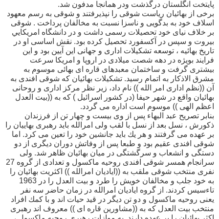
پایتخت انگلستان درگذشت ودر همانجا مدفون شد.
برخى از بهائيان رياست شوقى را نپذيرفتند و شوقى به رسم معهود
اسلاف خود به بدگويى و ناسزا نسبت به مخالفان پرداخت . شوقى
بر خلاف نياى خود تحصيلات رسمى داشت و در دانشگاه امريكايي
بيروت و سپس در آكسفورد تحصيل كرده بود. نقش اساسى او در
تاريخ بهائيه ، توسعه تشكيلات ادارى و جهانى اين آيين بود و اين
فرايند بويژه در دهه شصت ميلادى در اروپا و امريكا سرعت
بيشترى گرفت و ساختمان معبدهاى قاره اى بهائى موسوم به
مشرق الاذكار به اتمام رسيد. تشكيلات بهائيان كه شوقى افندى به
آن ((نظم ادارى امر الله )) نام داد، زير نظر مركز ادارى و روحانى
بهائيان واقع در شهر حيفا (در كشور اسرائيل ) كه به ((بيت العدل
اعظم الهى )) موسوم است اداره مى گردد.
بنابر تصريح عبد البهاء پس از وى بيست و چهار تن از فرزندان
ذكورش ، نسل بعد از نسل با لقب ولى امرالله بايد رهبرى بهاييان را
بر عهده مى گرفتند و هر يك بايد جانشين خود را تعين مى كرد. اما
شوقى افندى عقيم بود و طبعا پس از وفاتش دوران ديگرى از دو
دستگى و انشعاب و سرگشتگى در ميان بهائيان ظاهر شد. ولى
سرانجام همسر شوقى افندى روحيه ماكسول و تعدادى از گروه 27
نفرى منتخب شوقى ملقب به ((اياديان امرالله )) اكثريت بهائيان را
به خود جلب و مخالفان خويش را طرد و بيت العدل را در 1963
تاءسيس كردند. از گروه اياديان امرالله در زمان حاضر سه نفر
يعنى روحيه ماكسول و دو تن ديگر در قيد حيات اند و با كمك افراد
منتخب بيت العدل كه به ((مشاورين قاره اى )) معروف اند رهبرى
اكثر بهائيان را بر عهده دارند. به موازات رهبرى روحيه ماكسول ،