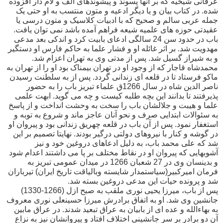
عرفانی شیخیه که بر آنها پسوند و پیشوندهای الف و لام دار افزوده
شده. در کتاب بیان و یا دیگر ادعیه و متون منتسب به او حتی یک
جمله عربی سالم و صحیح که با ادبیات کلاسیک و متون درسی یا
عقیدتی حوزه های علمیه شیعه فراهم آمده باشد نمی توان یافت.
باب در حدود سن 24 سالگی ادعای بابیت کرد و اندکی بعد مدعی
مهدویت شد. بر اثر غائله او و فشار علما به حاکم فارس او دستگیر
و به شیراز گسیل شد. پس از مدتی وی به تهران اعزام شد.
محمدشاه قاجار که از وجود او در تهران بیمناک بود او را از تهران به
ماکو فرستاد تا در قلعه ای زندانی گردد. پس از به سلطنت رسیدن
ناصر الدین شاه در سال 1266ق علماء تبریز باب را به حضور
پذیرفتند تا بدانند این بچه طلبه کیست و چه می گوید. ابهت علمی
علما و هیبت و جلالشان باب را سخت به وحشت انداخت و از پاسخ
به سئوالات ابتدایی صرف و نحو آنان عاجز ماند و شروع به توبه و
استغفار نمود. پس از آن باب در قلعه چهریق زندانی بود و پیروان او
در گوشه و کنار با نیروهای دولتی درگیر بودند. نهایتا تصمیم بر این
شد که علی محمد باب، به دلیل ادعاهای دروغین خود و نیز
آشوبهایی که پیروان او در نقاط مختلف بر پا می داشتند اعدام شود
و بدینسان وی در 27 شعبان 1266 در میدان عمومی تبریز به
فرمان امیرکبیر(سیاستمدار شایسته وبالیاقت تاریخ ایران) تیرباران
شد و پرونده حیات این مدعی دروغین بسته شد.
پس از باب، میرزا یحیی نوری ملقب به صبح ازل (1266-1330)
جانشین وی شد. او به اتفاق برادرش میرزا حسینعلی نوری معروف
به بهاءالله و عده ای از بابیان به عراق تبعید شدند. در عراق مابین
آن دو برادر بر سر جانشینی اختلاف افتاد و پیروانشان نیز به نزاع