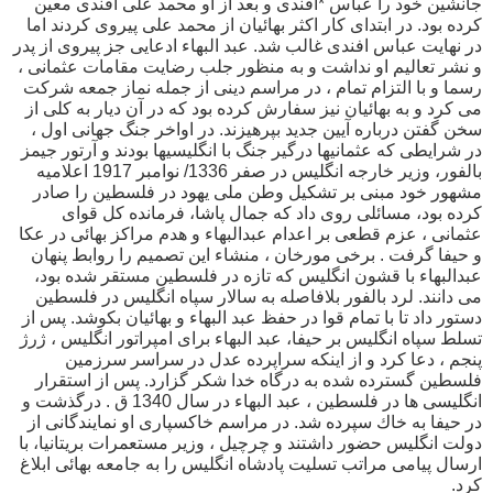
جانشين خود را عباس *افندى و بعد از او محمد على افندى معين
كرده بود. در ابتداى كار اكثر بهائيان از محمد على پيروى كردند اما
در نهايت عباس افندى غالب شد. عبد البهاء ادعايى جز پيروى از پدر
و نشر تعاليم او نداشت و به منظور جلب رضايت مقامات عثمانى ،
رسما و با التزام تمام ، در مراسم دينى از جمله نماز جمعه شركت
مى كرد و به بهائيان نيز سفارش كرده بود كه در آن ديار به كلى از
سخن گفتن درباره آيين جديد بپرهيزند. در اواخر جنگ جهانى اول ،
در شرايطى كه عثمانيها درگير جنگ با انگليسيها بودند و آرتور جيمز
بالفور، وزير خارجه انگليس در صفر 1336/ نوامبر 1917 اعلاميه
مشهور خود مبنى بر تشكيل وطن ملى يهود در فلسطين را صادر
كرده بود، مسائلى روى داد كه جمال پاشا، فرمانده كل قواى
عثمانى ، عزم قطعى بر اعدام عبدالبهاء و هدم مراكز بهائى در عكا
و حيفا گرفت . برخى مورخان ، منشاء اين تصميم را روابط پنهان
عبدالبهاء با قشون انگليس كه تازه در فلسطين مستقر شده بود،
مى دانند. لرد بالفور بلافاصله به سالار سپاه انگليس در فلسطين
دستور داد تا با تمام قوا در حفظ عبد البهاء و بهائيان بكوشد. پس از
تسلط سپاه انگليس بر حيفا، عبد البهاء براى امپراتور انگليس ، ژرژ
پنجم ، دعا كرد و از اينكه سراپرده عدل در سراسر سرزمين
فلسطين گسترده شده به درگاه خدا شكر گزارد. پس از استقرار
انگليسى ها در فلسطين ، عبد البهاء در سال 1340 ق . درگذشت و
در حيفا به خاك سپرده شد. در مراسم خاكسپارى او نمايندگانى از
دولت انگليس حضور داشتند و چرچيل ، وزير مستعمرات بريتانيا، با
ارسال پيامى مراتب تسليت پادشاه انگليس را به جامعه بهائى ابلاغ
كرد.