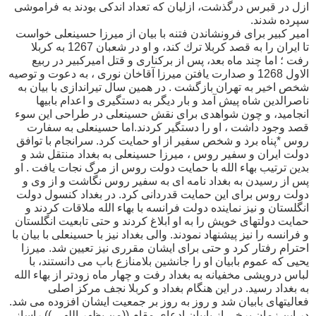
ازل در قبرس درگذشت، ازلیان که تعداد اندکی بودند به فراموشی
سپرده شدند.
امير كبير براى فرونشاندن فتنه با بيان از ميرزا حسينعلى خواست
تا ايران را به قصد كربلا ترك كند، و او در شعبان 1267 به كربلا
رفت ؛ اما چند ماه بعد، پس از بركنارى و قتل اميركبير در ربيع
الاول 1268 و صدارت يافتن ميرزا آقاخان نورى ، به دعوت و توصيه
شخص اخير به تهران بازگشت . در همين سال تيراندازى با بيان به
ناصرالدين شاه پيش آمد و بار ديگر به دستگيرى و اعدام بابيها
انجاميد، و چون شواهدى براى نقش حسينعلى در طراحى اين سوء
قصد وجود داشت ، او را دستگير كردند.اما حسينعلى به سفارت
روس *پناه برد و شخص سفير از او حمايت كرد. سرانجام با توافق
دولت ايران و سفير روس ، ميرزا حسينعلى به بغداد منتقل شد و
بدين ترتيب بهاء الله با حمايت دولت روس از مرگ نجات يافت . او
پس از رسيدن به بغداد نامه اى به سفير روس نگاشت و از وى و
دولت روس براى اين حمايت قدردانى كرد. در بغداد كنسول دولت
انگلستان و نيز نماينده دولت فرانسه با بهاء الله ملاقات كردند و
حمايت دولتهاى خويش را به او ابلاغ كردند و حتى تابعيت انگلستان
و فرانسه را نيز پيشنهاد نمودند. والى بغداد نيز با حسينعلى با بيان با
احترام رفتار كرد و حتى براى ايشان مقررى نيز تعيين شد. ميرزا
يحيى كه عموم بابيان او را جانشين بلامنازع باب مى دانستند، با
لباس درويشى مخفيانه به بغداد رفت و چهار ماه زودتر از بهاء الله
به بغداد رسيد. در اين هنگام بغداد و كربلا نجف مركز اصلى
فعاليتهاى بابيان شد و روز به روز بر جمعيت ايشان افزوده مى شد.
در اين زمان برخى از بابيان ادعاى مقام ((من يظهر اللهى )) راساز