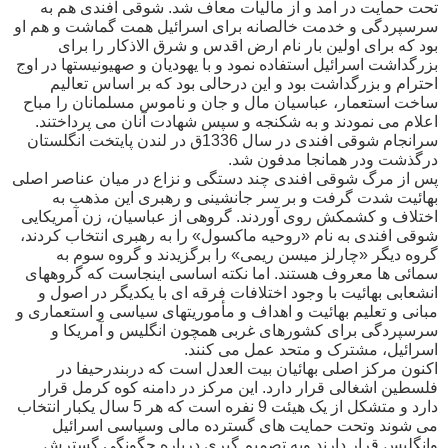
تحت حمایت در آمد و از مالیات معاف شد. شوقی افندی هم به
سرسپردگی و خدمت خالصانه برای اسرائیل همت گماشت و هم او
بود که برای اولین بار نام ارض اقدس و شرق الاذکار را برای
بزرگداشت اسرائیل استفاده نمود و با یهودیان و صهیونیستها در اوج
احترام و بزرگداشت بود و این درحالی بود که بر اساس تعالیم
ساخت استعمار، عباسیان مال و جان و ناموس مسلمانان را مباح
اعلام می نمودند و به شکنجه و سپس شهادت آنان می پرداختند.
سرانجام شوقی افندی در سال 1336ق در لندن پایتخت انگلستان
درگذشت ودر همانجا مدفون شد.
پس از مرگ شوقی افندی چند دستگی و نزاع در میان عناصر اصلی
بهائیت شدت گرفت و بر سر جانشینی و رهبری این مذهب به
اختلاف و کشمکش روی آوردند. گروهی از عباسیان، زن آمریکایی
شوقی افندی به نام «روحیه ماکسول» را به رهبری انتخاب کردند،
گروه دیگر «چارلز میسن ریمی» را برگزیدند و گروه سوم به
سمائی ها معروف هستند. اما نکته اساسی اینجاست که گروههای
انشعابی بهائیت با وجود اختلافات فرقه ای با یکدیگر در اصول و
مبانی و تعلیم بهائیت و اهداف و مأموریتهای سیاسی و استعماری و
سرسپردگی برای کشورهای غربی همچون انگلیس و آمریکا و
اسرائیل، مشترک و متحد عمل می کنند.
اکنون مرکز اصلی بهائیان بیت العدل است که دربندرحیفا در
فلسطین اشغالی قرار دارد. این مرکز در دامنه کوه کرمل قرار
دارد و متشکل از یک هیئت 9 نفره است که هر 5 سال یکبار انتخاب
می شوند وتحت حمایت های گسترده مالی وسیاسی اسرائیل
وانگلیس قرار دارند وبه تصمیم گیری درباره چگونگی گسترش