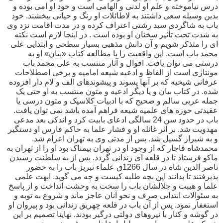
درس نیاموخته و علم او لدنی و الهامی است و خود او امی بوده و
بدین وسیله سعی داشتند به لاطائلات او رنگ و حیاتی ببخشند. خود
باب به شاگردی سید رشتی اعتراف کرده و در مدت اقامت نزد وی
به شدت تحت تأثیر سخنان او بوده است . در اینجا لازم است نکته
ای را متذکر شویم و آن دانش مذهبی بسیار سطحی و ابتدایی علی
محمد باب است. این واقعیت را با مطالعه کتاب «بیان» او به
درستی می توان یافت. اقوال و آثار منتسب به علی محمد باب
مونتاژی است از الفاظ و ادعیه شیعه امامیه و برخی اصطلاحات
عرفانی شیخیه که بر آنها پسوند و پیشوندهای الف و لام دار افزوده
شده. در کتاب بیان و یا دیگر ادعیه و متون منتسب به او حتی یک
جمله عربی سالم و صحیح که با ادبیات کلاسیک و متون درسی یا
عقیدتی حوزه های علمیه شیعه فراهم آمده باشد نمی توان یافت.
باب در حدود سن 24 سالگی ادعای بابیت کرد و اندکی بعد مدعی
مهدویت شد. بر اثر غائله او و فشار علما به حاکم فارس او دستگیر
و به شیراز گسیل شد. پس از مدتی وی به تهران اعزام شد.
محمدشاه قاجار که از وجود او در تهران بیمناک بود او را از تهران به
ماکو فرستاد تا در قلعه ای زندانی گردد. پس از به سلطنت رسیدن
ناصر الدین شاه در سال 1266ق علماء تبریز باب را به حضور
پذیرفتند تا بدانند این بچه طلبه کیست و چه می گوید. ابهت علمی
علما و هیبت و جلالشان باب را سخت به وحشت انداخت و از پاسخ
به سئوالات ابتدایی صرف و نحو آنان عاجز ماند و شروع به توبه و
استغفار نمود. پس از آن باب در قلعه چهریق زندانی بود و پیروان او
در گوشه و کنار با نیروهای دولتی درگیر بودند. نهایتا تصمیم بر این