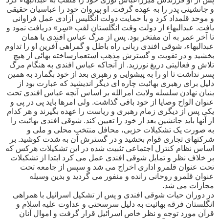
و جانشینی پدر را به عهده گرفت. او پیروان خود را عباسیان حقیقی
و موحد قلمداد کرد و با حمایت دولت انگلیس آزادی عمل فراوانی
یافت. عبدالبهاء از دولت وقت انگلستان لقب «سِر» دریافت نمود و
تا آخر عمر به آن مفتخر بود. پس از مرگ عباس افندی یا همان
عبدالبهاء، شوقی افندی ربانی راه باطل و گمراهی آفرین او را تداوم
بخشید و در تقویت و گسترش مذهب استعمارساخته بهائی از هیچ
تلاش و فعالیتی دریغ نورزید. از آنجاکه عباس افندی به هنگام مرگ
پسر نداشت تا او را به پیشوایی و رهبری بعد از خود بگمارد به همین
دلیل برای رهبری بهائیت چاره ای دیگر اندیشید که عبارت بود از
بنیان نهادن سلسله ولایت امرالله بر اساس آنچه عباس افندی تحت
عنوان الواح وصایا از خود باقی گذاشت. ولی امرها باید پی در پی و
یکی پس از دیگری زمام رهبری و ریاست را عهده بگیرند و هر کدام
از آنها باید جانشین بعد از خود را تعیین کند. شوقی افندی بهائیت را
به صورت یک تشکیلات حزبی، محافل منتخب محلی و ملی و
شرکتهای تجاری قوام بخشید و در گسترش آن به شدت کوشید. بر
اساس نظام کنترل اجتماعی تثبیت شده در این تشکیلات هرکس که
بر خلاف نظر و تمایل شوقی افندی عمل می کرد ابتدا از تشکیلات
تحت عنوان قلمرو اداری اخراج می شد و سپس از جامعه تحت
عنوان قلمرو روحانی رانده و منفور می گردید و بدین وسیله
مجازات می شد.
در دوران حیات شوقی افندی و پس از تشکیل اسرائیل با همراهی
انگلستان فرقه بهائیت به دلیل سرسختی و عداوت علیه اسلام و
قرآن مورد توجه و نظر خاص اسرائیل قرار گرفت و اموال آنان