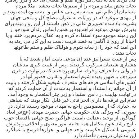
نجات بخش بیاید و مردم را از ستم ها نجات بخشد . مثلا مردم
مسلمان از ظلم بنی امیه سپس بنی عباس و.. به ستوه آمده بودند و
از مهدی موعود که در روایات به عنوان مصلح کل و منجی جهان
بشریت یاد شده تصویری عالی در ذهن داشتند از این رو زمینه برای
پذیرش مهدی موعود فراهم بود بر همین اساس رندان سودجو از
این زمینه موجود سوء استفاده کرده و به اغفال مردم پرداختند و یا
احیانا از روی نا آگاهی به قصد قربت دست به این کار می زدند به
این امید که خود را از سایه شوم و هولناک ظلم و ستم طاغوتها
نجات دهند .
پس از غیبت صغرا نیز عده ای مدعی بابیت امام شدند که با
هشیاری شیعیان سرکوب گردیدند . پس از غیبت کبری مدعیان
فراوانی به انحراف و فرقه سازی پرداختند که در نهایت در قرن
سیزدهم با ظهور پدیده شوم استعمار و تقارن حضور آنها در
کشورهای اسلامی فرقه های منحرف شیخیه شکل گرفتند و بابیت
از آن جوانه زد استبداد و استعمار به شدت از آن حمایت کردند که
در نهایت بهاییت در دامن استبداد و زیر چتر استعمار به وجود آمد .
تمام این فرقه ها دارای انحرافاتی غیر قابل انکار بودند که شباهتی
به اخباری که از معصومین راجع به مهدی موعود رسیده ندارد، در
صورتی که ویژگی های حکومت جهانی حضرت مهدی (عج)در ابعاد
گوناگون از توحید ،عدالت ،امنیت فراگیر، صلح جهانی ،اقتصاد خوب
، اوج رشد علوم ،تکامل همه جانبه امور معنوی و اخلاقی و پذیرش
عمومی با تشکیل حکومت واحد جهانی و...هزارها فرسخ با عملکرد
این مدعیان دروغین فاصله دارد .