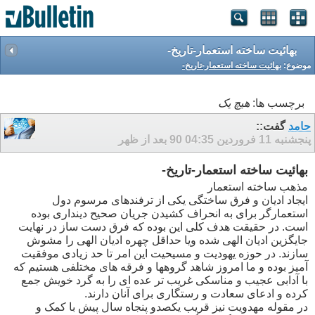
بهائیت ساخته استعمار-تاریخ-
موضوع:
بهائیت ساخته استعمار-تاریخ-
برچسب ها:
هیچ یک
حامد
گفت::
پنجشنبه 11 فروردین 90
04:35 بعد از ظهر
بهائیت ساخته استعمار-تاریخ-
مذهب ساخته استعمار
ایجاد ادیان و فرق ساختگی یکی از ترفندهای مرسوم دول
استعمارگر برای به انحراف کشیدن جریان صحیح دینداری بوده
است. در حقیقت هدف کلی این بوده که فرق دست ساز در نهایت
جایگزین ادیان الهی شده ویا حداقل چهره ادیان الهی را مشوش
سازند. در حوزه یهودیت و مسیحیت این امر تا حد زیادی موفقیت
آمیز بوده و ما امروز شاهد گروهها و فرقه های مختلفی هستیم که
با آدابی عجیب و مناسکی غریب تر عده ای را به گرد خویش جمع
کرده و ادعای سعادت و رستگاری برای آنان دارند.
در مقوله مهدویت نیز قریب یکصدو پنجاه سال پیش با کمک و