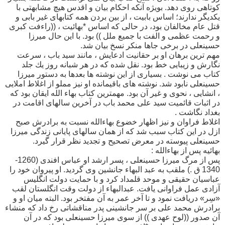
كوتاهى روى دهد. بويژه آنكه احكام بيان و اقدس هيچ مشابهتى با
يكديگر ندارند؛ اساس بابيت ، از بين بردن همه كتابهاى غير بابى و
قتل عام مخالفان بود، در حالى كه اساس *بهائيت ، ((راءفت كبرى
و رحمت عظمى و الفت با جميع ملل )) بود. با اين حال ميرزا
حسينعلى در برخى جاها منكر نسخ بيان شد.
مهم ترين برهان او بر حقانيت ادعايش ، مانند سيد باب ، سرعت
نگارش و زيبايى خط بود. نقل شده كه در هر شبانه روز يك جلد
كتاب مى نوشت . بسيارى از اين نوشته ها بعدها به دستور ميرزا
حسينعلى نابود شد. نوشته هاى باقيمانده او نيز مملو از اغلاط املايى
، انشايى ، نحوى و غير آن بود. مهمترين كتاب بهاء الله ايقان بود كه
در اثبات قائميت سيد على محمد باب در آخرين سالهاى اقامت در
بغداد نگاشت .
اغلاط فراوان و نيز اظهار خضوع بهاءالله نسبت به برادرش صبح
ازل در اين كتاب سبب شد كه از همان سالهاى پايانى زندگى ميرزا
حسينعلى پيوسته در معرض تصحيح و تجديد نظر قرار گيرد.
بهائيه پس از بهاءالله :
پس از مرگ ميرزا حسينعلى ، پسر ارشد او عباس افندى (1260-
1340 ق .) ملقب به عبد البهاء جانشين وى گرديد. او پیروان خود را
عباسیان حقیقی و موحد قلمداد کرد و با حمایت دولت انگلیس
آزادی عمل فراوانی یافت. عبدالبهاء از دولت وقت انگلستان لقب
«سِر» دریافت نمود و تا آخر عمر به آن مفتخر بود. البته ميان او و
برادرش محمد على بر سر جانشينى پدر مناقشاتى رخ داد كه منشاء
آن صدور ((لوح عهدى )) از سوى ميرزا حسينعلى بود كه در آن