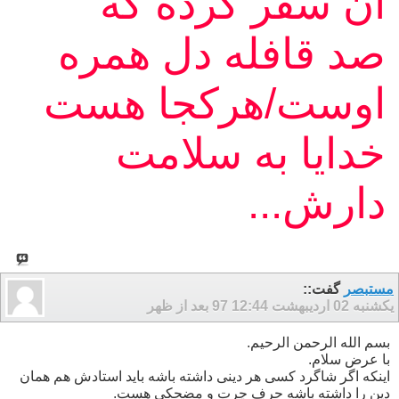
آن سفر کرده که
صد قافله دل همره
اوست/هرکجا هست
خدایا به سلامت
دارش...
مستبصر
گفت::
یکشنبه 02 اردیبهشت 97
12:44 بعد از ظهر
بسم الله الرحمن الرحیم.
با عرض سلام.
اینکه اگر شاگرد کسی هر دینی داشته باشه باید استادش هم همان
دین را داشته باشه حرف چرت و مضحکی هست.