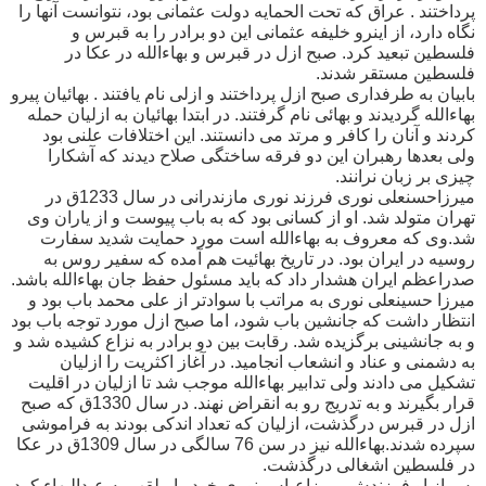
پرداختند . عراق که تحت الحمایه دولت عثمانی بود، نتوانست آنها را
نگاه دارد، از اینرو خلیفه عثمانی این دو برادر را به قبرس و
فلسطین تبعید کرد. صبح ازل در قبرس و بهاءالله در عکا در
فلسطین مستقر شدند.
بابیان به طرفداری صبح ازل پرداختند و ازلی نام یافتند . بهائیان پیرو
بهاءالله گردیدند و بهائی نام گرفتند. در ابتدا بهائیان به ازلیان حمله
کردند و آنان را کافر و مرتد می دانستند. این اختلافات علنی بود
ولی بعدها رهبران این دو فرقه ساختگی صلاح دیدند که آشکارا
چیزی بر زبان نرانند.
میرزاحسنعلی نوری فرزند نوری مازندرانی در سال 1233ق در
تهران متولد شد. او از کسانی بود که به باب پیوست و از یاران وی
شد.وی که معروف به بهاءالله است مورد حمایت شدید سفارت
روسیه در ایران بود. در تاریخ بهائیت هم آمده که سفیر روس به
صدراعظم ایران هشدار داد که باید مسئول حفظ جان بهاءالله باشد.
میرزا حسینعلی نوری به مراتب با سوادتر از علی محمد باب بود و
انتظار داشت که جانشین باب شود، اما صبح ازل مورد توجه باب بود
و به جانشینی برگزیده شد. رقابت بین دو برادر به نزاع کشیده شد و
به دشمنی و عناد و انشعاب انجامید. در آغاز اکثریت را ازلیان
تشکیل می دادند ولی تدابیر بهاءالله موجب شد تا ازلیان در اقلیت
قرار بگیرند و به تدریج رو به انقراض نهند. در سال 1330ق که صبح
ازل در قبرس درگذشت، ازلیان که تعداد اندکی بودند به فراموشی
سپرده شدند.بهاءالله نیز در سن 76 سالگی در سال 1309ق در عکا
در فلسطین اشغالی درگذشت.
پس از او فرزندش میرزاعباس نوری خود را ملقب به عبدالبهاء کرد