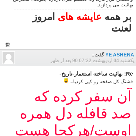
بهائیت می پردازند.
بر همه
عایشه های
امروز
لعنت
YE ASHENA
گفت::
یکشنبه 04 اردیبهشت 90
07:32 بعد از ظهر
Re: بهائیت ساخته استعمار-تاریخ-
قشنگ کل صفحه رو کپی کردیا...
آن سفر کرده که
صد قافله دل همره
اوست/هرکجا هست