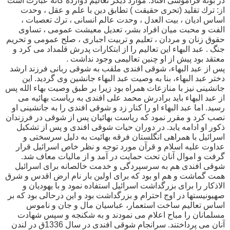
در بوته فراموشى افتاد. موارد ديگر تعاليم دوازده گانه عبارت است
از: ترك تقليد (تحرى حقيقت ) تطابق دين با علم و عقل ، وحدت
اساس اديان ، بيت العدل ، وحدت عالم انسانى ، ترك تعصبات ،
الفت و محبت ميان افراد بشر، تعديل معيشت عمومى ، تساوى
حقوق زنان و مردان ، تعليم و تربيت اجبارى ، صلح عمومى و تحريم
جنگ . عبد البهاء اين تعاليم را از ابتكارات پدرش قلمداد مى كرد و
معتقد بود پيش از او چنين تعاليمى وجود نداشت .
پس از عبد البهاء، شوقى افندى ملقب به شوقى ربانى فرزند ارشد
دختر عبد البهاء، بنا به وصيت عبد البهاء جانشين وى گرديد. اين
جانشينى نيز با منازعات همراه بود زيرا بر طبق وصيت بهاء الله پس
از عبد البهاء بايد برادرش محمد على افندى به رياست بهائيه مى
رسيد. اما عبد البهاء او را كنار زد و شوقى افندى را به جانشينى او
نصب كرد و مقرر نمود كه رياست بهائيان پس از شوقى در فرزندان
ذكور او ادامه يابد. در دوران حیات شوقی افندی و پس از تشکیل
اسرائیل با همراهی انگلستان فرقه بهائیت به دلیل سرسختی و
عداوت علیه اسلام و قرآن مورد توجه و نظر خاص اسرائیل قرار
گرفت و اموال آنان تحت حمایت در آمد و از مالیات معاف شد.
شوقی افندی هم به سرسپردگی و خدمت خالصانه برای اسرائیل
همت گماشت و هم او بود که برای اولین بار نام ارض اقدس و شرق
الاذکار را برای بزرگداشت اسرائیل استفاده نمود و با یهودیان و
صهیونیستها در اوج احترام و بزرگداشت بود و این درحالی بود که بر
اساس تعالیم ساخت استعمار، عباسیان مال و جان و ناموس
مسلمانان را مباح اعلام می نمودند و به شکنجه و سپس شهادت
آنان می پرداختند. سرانجام شوقی افندی در سال 1336ق در لندن