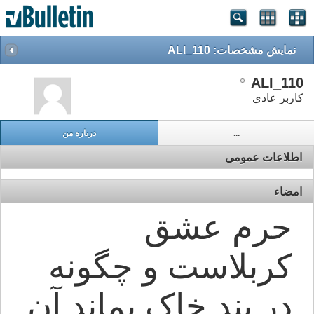
نمایش مشخصات: ALI_110
ALI_110
کاربر عادی
...
درباره من
اطلاعات عمومی
امضاء
حرم عشق
کربلاست و چگونه
در بند خاک بماند آن