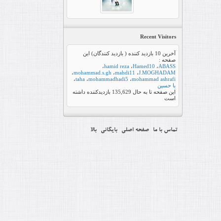
Recent Visitors
آخرین 10 بازدید کننده ( بازدید کنندگان) این
صفحه :
،
hamid reza
،
Hamed10
،
ABASS
،
mohammad.s.gh
،
mahdi11
،
J.MOGHADAM
،
taha
،
mohammadhadi5
،
mohammad ashrafi
یا حسین
این صفحه تا به حال
135,629
بازدیدکننده داشته
است
تماس با ما
صفحه اصلی
بایگانی
بالا