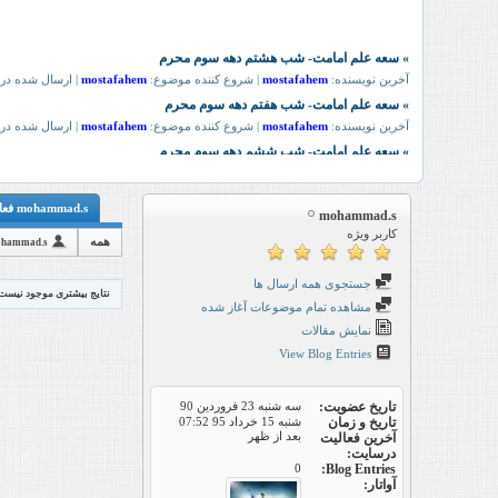
mohammad.s فعالیت
mohammad.s
کاربر ویژه
همه
hammad.s
جستجوی همه ارسال ها
نتایج بیشتری موجود نیست
مشاهده تمام موضوعات آغاز شده
نمایش مقالات
View Blog Entries
تاریخ عضویت
سه شنبه 23 فروردین 90
تاریخ و زمان
شنبه 15 خرداد 95
07:52
بعد از ظهر
آخرین فعالیت
درسایت
0
Blog Entries
آواتار