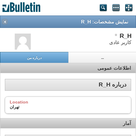
نمایش مشخصات: R_H
R_H
کاربر عادی
...
درباره من
اطلاعات عمومی
درباره R_H
Location
تهران
آمار