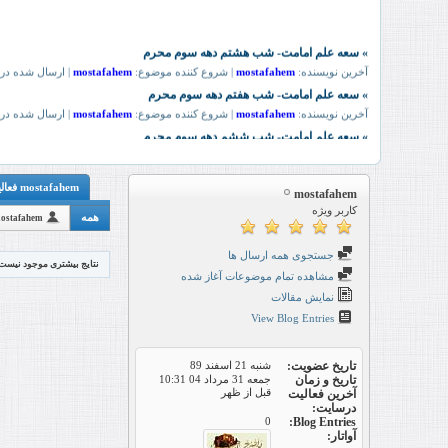
mostafahem فعالیت
mostafahem
کاربر ویژه
همه
ostafahem
جستجوی همه ارسال ها
نتایج بیشتری موجود نیست
مشاهده تمام موضوعات آغاز شده
نمایش مقالات
View Blog Entries
تاریخ عضویت
شنبه 21 اسفند 89
تاریخ و زمان
جمعه 31 مرداد 04
10:31
قبل از ظهر
آخرین فعالیت
درسایت
0
Blog Entries
آواتار