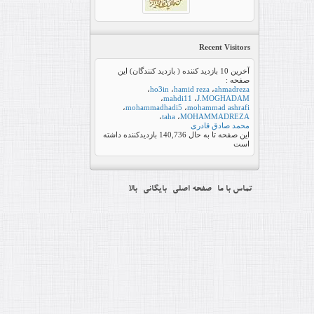
Recent Visitors
آخرین 10 بازدید کننده ( بازدید کنندگان) این
صفحه :
،
ho3in
،
hamid reza
،
ahmadreza
،
mahdi11
،
J.MOGHADAM
،
mohammadhadi5
،
mohammad ashrafi
،
taha
،
MOHAMMADREZA
محمد صادق قادری
این صفحه تا به حال
140,736
بازدیدکننده داشته
است
تماس با ما
صفحه اصلی
بایگانی
بالا