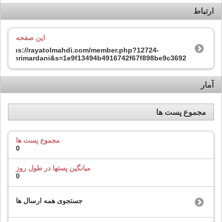
ارتباط
این صفحه
https://rayatolmahdi.com/member.php?12724-
mehrimardani&s=1e9f13494b4916742f67f898be9c3692
آمار
مجموع پست ها
مجموع پست ها
0
میانگین پستها در طول روز
0
جستجوی همه ارسال ها