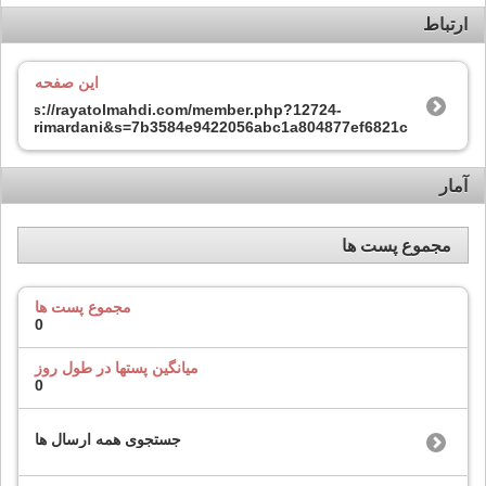
ارتباط
این صفحه
https://rayatolmahdi.com/member.php?12724-
mehrimardani&s=7b3584e9422056abc1a804877ef6821c
آمار
مجموع پست ها
مجموع پست ها
0
میانگین پستها در طول روز
0
جستجوی همه ارسال ها