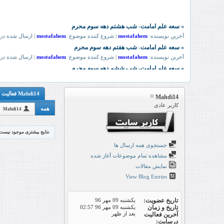
Mahdi14 فعالیت
Mahdi14
کاربر عادی
همه
Mahdi14
نتایج بیشتری موجود نیست
جستجوی همه ارسال ها
مشاهده تمام موضوعات آغاز شده
نمایش مقالات
View Blog Entries
تاریخ عضویت
یکشنبه 09 مهر 96
تاریخ و زمان
یکشنبه 09 مهر 96
02:57
بعد از ظهر
آخرین فعالیت
درسایت