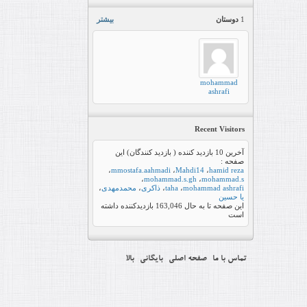
1
دوستان
بیشتر
mohammad
ashrafi
Recent Visitors
آخرین 10 بازدید کننده ( بازدید کنندگان) این
صفحه :
،
mmostafa.aahmadi
،
Mahdi14
،
hamid reza
،
mohammad.s.gh
،
mohammad.s
mohammad ashrafi
،
taha
،
ذاکری
،
محمدمهدی
،
یا حسین
این صفحه تا به حال
163,046
بازدیدکننده داشته
است
تماس با ما
صفحه اصلی
بایگانی
بالا