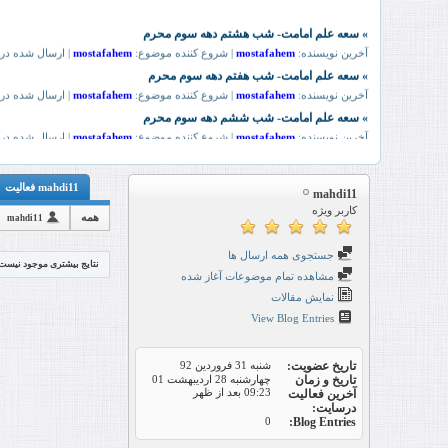
mahdi11 فعالیت
mahdi11
کاربر ویژه
همه
mahdi11
جستجوی همه ارسال ها
نتایج بیشتری موجود نیست
مشاهده تمام موضوعات آغاز شده
نمایش مقالات
View Blog Entries
تاریخ عضویت
شنبه 31 فروردین 92
تاریخ و زمان
چهارشنبه 28 اردیبهشت 01
09:23 بعد از ظهر
آخرین فعالیت
درسایت
0
Blog Entries