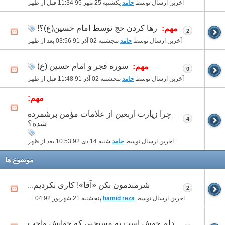
آخرین ارسال توسط
حامد
یکشنبه 25 مهر 95
11:34 قبل از ظهر
رها کردن حج توسط امام حسين(ع)؟!
مهم:
2
آخرین ارسال توسط
حامد
پنجشنبه 02 آذر 91
03:56 بعد از ظهر
سوره فجر و امام حسين (ع)
مهم:
0
آخرین ارسال توسط
حامد
پنجشنبه 02 آذر 91
11:48 قبل از ظهر
مهم:
چرا زیارت اربعین از علامات مؤمن برشمرده
4
شده؟
آخرین ارسال توسط
حامد
شنبه 14 دی 92
10:53 بعد از ظهر
موضوع ها
شرمندمون نکن «آقا»! کاری نکردیم...
2
آخرین ارسال توسط
hamid reza
پنجشنبه 21 شهریور 92
12:04 قبل از ظهر
دلم خوش است به مستحبی که جوابش واجب