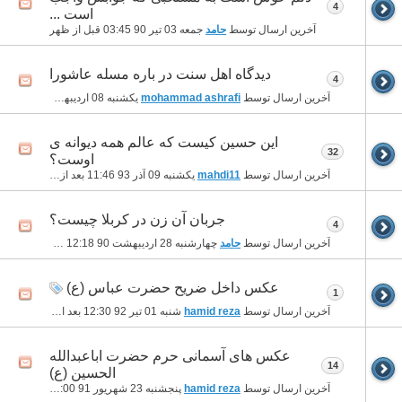
4
است ...
آخرین ارسال توسط
حامد
جمعه 03 تیر 90
03:45 قبل از ظهر
دیدگاه اهل سنت در باره مسله عاشورا
4
آخرین ارسال توسط
mohammad ashrafi
یکشنبه 08 اردیبهشت 92
03:12 بعد از ظه
این حسین کیست که عالم همه دیوانه ی
32
اوست؟
آخرین ارسال توسط
mahdi11
یکشنبه 09 آذر 93
11:46 بعد از ظهر
جربان آن زن در کربلا چیست؟
4
آخرین ارسال توسط
حامد
چهارشنبه 28 اردیبهشت 90
12:18 قبل از ظهر
عکس داخل ضریح حضرت عباس (ع)
1
آخرین ارسال توسط
hamid reza
شنبه 01 تیر 92
12:30 بعد از ظهر
عکس های آسمانی حرم حضرت اباعبدالله
14
الحسین (ع)
آخرین ارسال توسط
hamid reza
پنجشنبه 23 شهریور 91
12:00 بعد از ظهر