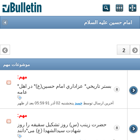
امام حسین علیه السلام
2
1
موشوعات مهم
مهم:
بستر تاريخي* عزاداري امام حسين(ع)* در اهل*
8
عامه
آخرین ارسال توسط
حمید
پنجشنبه 02 آذر 91
05:59 بعد از ظهر
مهم:
حضرت زینب (س) روز تشکیل سقیفه را روز
8
شهادت سیدالشهدا (ع) می*دانند