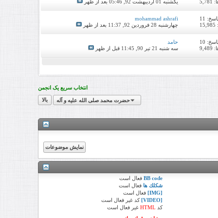
5,7
یکشنبه 01 اردیبهشت 92,
05:46 بعد از ظهر
اسخ:
11
mohammad ashrafi
1
چهارشنبه 28 فروردین 92,
11:37 بعد از ظهر
اسخ:
10
حامد
9,4
سه شنبه 21 تیر 90,
11:45 قبل از ظهر
انتخاب سریع یک انجمن
حضرت محمد صلی الله علیه و آله
بالا
BB code
فعال
است
شكلك ها
فعال
است
[IMG]
فعال
است
[VIDEO]
کد
غیر فعال
است
کد
HTML
غیر فعال
است