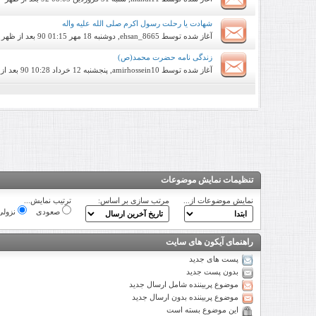
شهادت یا رحلت رسول اکرم صلی الله علیه واله
آغاز شده توسط
ehsan_8665
, دوشنبه 18 مهر 90 01:15 بعد از ظهر
زندگی نامه حضرت محمد(ص)
آغاز شده توسط
amirhossein10
, پنجشنبه 12 خرداد 90 10:28 بعد از ظهر
تنظیمات نمایش موضوعات
نمایش موضوعات از...
مرتب سازی بر اساس:
ترتیب نمایش...
صعودی
نزولی
راهنمای آیکون های سایت
پست های جدید
بدون پست جدید
موضوع پربیننده شامل ارسال جدید
موضوع پربیننده بدون ارسال جدید
این موضوع بسته است