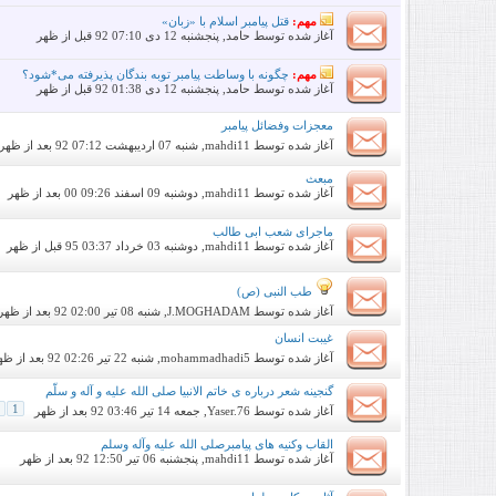
مهم:
قتل پیامبر اسلام با «زبان»
آغاز شده توسط
حامد
, پنجشنبه 12 دی 92 07:10 قبل از ظهر
مهم:
چگونه با وساطت پیامبر توبه بندگان پذیرفته می*شود؟
آغاز شده توسط
حامد
, پنجشنبه 12 دی 92 01:38 قبل از ظهر
معجزات وفضائل پیامبر
آغاز شده توسط
mahdi11
, شنبه 07 اردیبهشت 92 07:12 بعد از ظهر
مبعث
آغاز شده توسط
mahdi11
, دوشنبه 09 اسفند 00 09:26 بعد از ظهر
ماجرای شعب ابی طالب
آغاز شده توسط
mahdi11
, دوشنبه 03 خرداد 95 03:37 قبل از ظهر
طب النبی (ص)
آغاز شده توسط
J.MOGHADAM
, شنبه 08 تیر 92 02:00 بعد از ظهر
غیبت انسان
آغاز شده توسط
mohammadhadi5
, شنبه 22 تیر 92 02:26 بعد از ظهر
گنجینه شعر درباره ی خاتم الانبیا صلی الله علیه و آله و سلّم
1
آغاز شده توسط
Yaser.76
, جمعه 14 تیر 92 03:46 بعد از ظهر
القاب وکنیه های پیامبرصلی الله علیه وآله وسلم
آغاز شده توسط
mahdi11
, پنجشنبه 06 تیر 92 12:50 بعد از ظهر