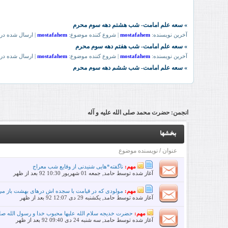
انجمن:
حضرت محمد صلی الله علیه و آله
بخشها
عنوان
/
نویسنده موضوع
مهم:
ناگفته*هایی شنیدنی از وقایع شب معراج
آغاز شده توسط
حامد
, جمعه 01 شهریور 92 10:30 بعد از ظهر
مهم:
مولودی که در قیامت با سجده اش درهای بهشت باز م
آغاز شده توسط
حامد
, یکشنبه 29 دی 92 12:07 بعد از ظهر
مهم:
حضرت خدیجه سلام الله علیها محبوب خدا و رسول الله صلی ا
آغاز شده توسط
حامد
, سه شنبه 24 دی 92 09:40 بعد از ظهر