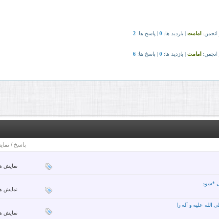
پاسخ
/
نمای
نمایش ها: 30
ی *شود
نمایش ها: 62
لله علیه و آله را
نمایش ها: 03