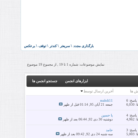
نمایش موضوعات: شماره 1 تا 19 , از مجموع ‍19 موضوع
ابزارهای انجمن
جستجو انجمن ها
ش ها
آخرین ارسال توسط
پاسخ:
6
mahdi11
6,0
جمعه 21 آبان 95,
01:14 قبل از ظهر
پاسخ:
4
یا حسین
4,9
دوشنبه 30 دی 92,
06:44 بعد از ظهر
پاسخ:
3
حامد
5,0
سه شنبه 24 دی 92,
09:42 بعد از ظهر