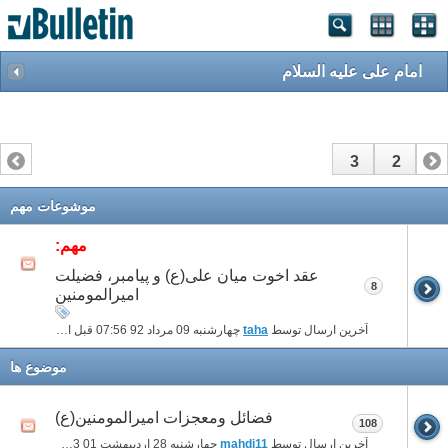
امام علی علیه السلام
3
2
1
موشوعات مهم
مهم:
عقد اخوت میان علی(ع) و پیامبر، فضیلت
8
امیرالمومنین
آخرین ارسال توسط
taha
چهارشنبه 09 مرداد 92
07:56 قبل از ظهر
موضوع ها
فضائل ومعجزات امیرالمومنین(ع)
108
آخرین ارسال توسط
mahdi11
چهارشنبه 28 اردیبهشت 01
09:23 بعد از ظهر