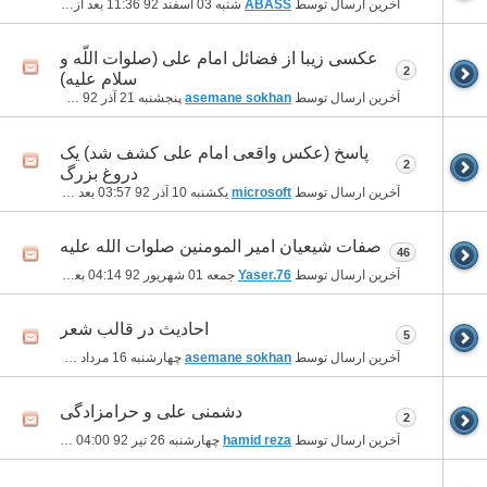
آخرین ارسال توسط
ABASS
شنبه 03 اسفند 92
11:36 بعد از ظهر
عکسی زیبا از فضائل امام علی (صلوات اللّه و
2
سلام علیه)
آخرین ارسال توسط
asemane sokhan
پنجشنبه 21 آذر 92
12:24 بعد از ظهر
پاسخ (عکس واقعی امام علی کشف شد) یک
2
دروغ بزرگ
آخرین ارسال توسط
microsoft
یکشنبه 10 آذر 92
03:57 بعد از ظهر
صفات شیعیان امیر المومنین صلوات الله علیه
46
آخرین ارسال توسط
Yaser.76
جمعه 01 شهریور 92
04:14 بعد از ظهر
احادیث در قالب شعر
5
آخرین ارسال توسط
asemane sokhan
چهارشنبه 16 مرداد 92
05:50 بعد از ظهر
دشمنی علی و حرامزادگی
2
آخرین ارسال توسط
hamid reza
چهارشنبه 26 تیر 92
04:00 بعد از ظهر