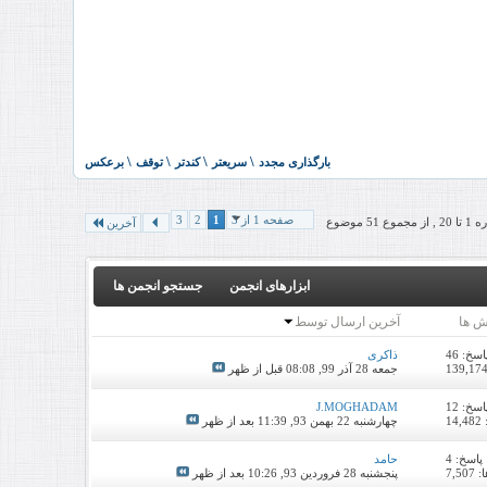
صفحه 1 از 3
1
2
3
موضوع
آخرین
ابزارهای انجمن
جستجو انجمن ها
ش ها
آخرین ارسال توسط
اسخ:
46
ذاکری
جمعه 28 آذر 99,
08:08 قبل از ظهر
اسخ:
12
J.MOGHADAM
1
چهارشنبه 22 بهمن 93,
11:39 بعد از ظهر
پاسخ:
4
حامد
7,5
پنجشنبه 28 فروردین 93,
10:26 بعد از ظهر