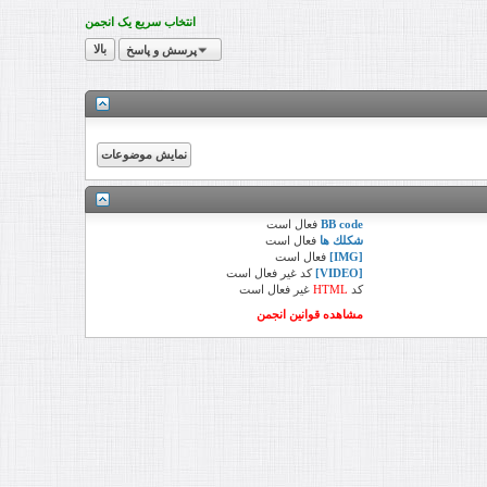
انتخاب سریع یک انجمن
پرسش و پاسخ
بالا
BB code
فعال
است
شكلك ها
فعال
است
[IMG]
فعال
است
[VIDEO]
کد
غیر فعال
است
کد
HTML
غیر فعال
است
مشاهده قوانین انجمن