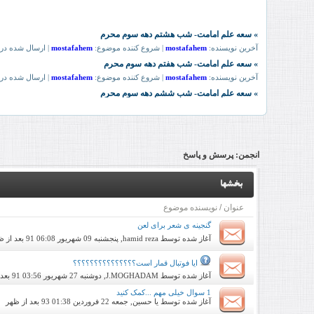
انجمن:
پرسش و پاسخ
بخشها
عنوان
/
نویسنده موضوع
گنجینه ی شعر برای لعن
آغاز شده توسط
hamid reza
, پنجشنبه 09 شهریور 91 06:08 بعد از ظهر
ایا فوتبال قمار است؟؟؟؟؟؟؟؟؟؟؟؟؟؟؟
آغاز شده توسط
J.MOGHADAM
, دوشنبه 27 شهریور 91 03:56 بعد از ظهر
1 سوال خیلی مهم ...کمک کنید
آغاز شده توسط
یا حسین
, جمعه 22 فروردین 93 01:38 بعد از ظهر