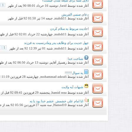
دلایل شما برای شیعه شدن چیست؟
1
آغاز شده توسط
farid
, دوشنبه 16 خرداد 90 08:01 بعد از ظهر
دعای صنمی القریش
آغاز شده توسط
mahdi11
, جمعه 14 تیر 92 01:50 قبل از ظهر
احادیث مربوط به سلام کردن
آغاز شده توسط
mahdi11
, چهارشنبه 22 خرداد 92 02:01 قبل از ظهر
چهل حدیث برای وظایف پدر ومادرنسبت به فرزند
2
1
آغاز شده توسط
mahdi11
, شنبه 01 تیر 92 12:39 بعد از ظهر
شناخت خدا
آغاز شده توسط
رهسپار آقایم
, دوشنبه 13 خرداد 92 06:50 بعد از ظهر
یه سوال!!!!!!
آغاز شده توسط
mohammad ashrafi
, چهارشنبه 28 فروردین 92 11:19 بعد از ظهر
شبهات آیه ولایت
آغاز شده توسط
hamid reza
, پنجشنبه 29 فروردین 92 09:41 قبل از ظهر
ایا امام علی خشمش .خشم خدا بود یا نه
آغاز شده توسط
Hamed10
, سه شنبه 27 فروردین 92 05:56 بعد از ظهر