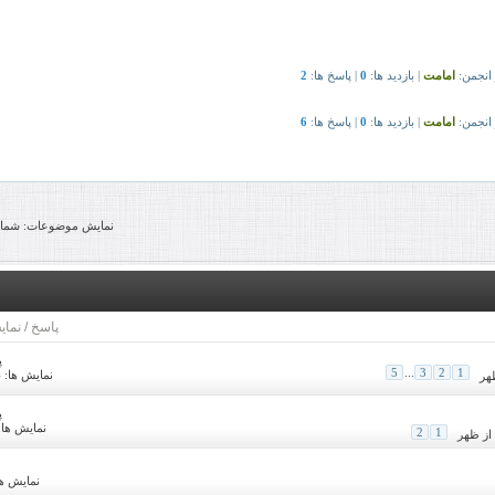
نمایش موضوعات: شماره 1 تا 20 , از مجموع ‍51 
پاسخ
/
نمای
پ
5
...
3
2
1
نمایش ها: 139,174
پ
نمایش ها: 4,482
2
1
نمایش ها: 07