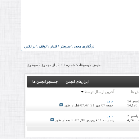
نمایش موضوعات: شماره 1 تا 2 , از مجموع ‍2 موضوع
ابزارهای انجمن
جستجو انجمن ها
ش ها
آخرین ارسال توسط
اسخ:
14
حامد
1
جمعه 07 مهر 91,
07:47 قبل از ظهر
پاسخ:
2
حامد
4,7
پنجشنبه 11 فروردین 90,
06:07 بعد از ظهر