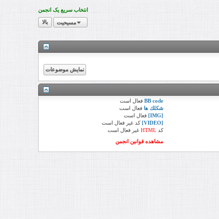
انتخاب سریع یک انجمن
مسیحیت
بالا
BB code
فعال
است
شكلك ها
فعال
است
[IMG]
فعال
است
[VIDEO]
کد
غیر فعال
است
کد
HTML
غیر فعال
است
مشاهده قوانین انجمن