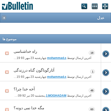
عدل
موضوع ها
راه خداشناسى
18
آخرین ارسال توسط
mohammad.s
چهارشنبه 23 مهر 93
11:19 بعد از ظهر
آثارگوناگون گناه درزندگی
1
آخرین ارسال توسط
mohammad.s
چهارشنبه 23 مهر 93
11:15 بعد از ظهر
آخه خدا چرا؟
48
آخرین ارسال توسط
J.MOGHADAM
پنجشنبه 20 تیر 92
12:09 قبل از ظهر
مگه خدا نمی دونه؟
60