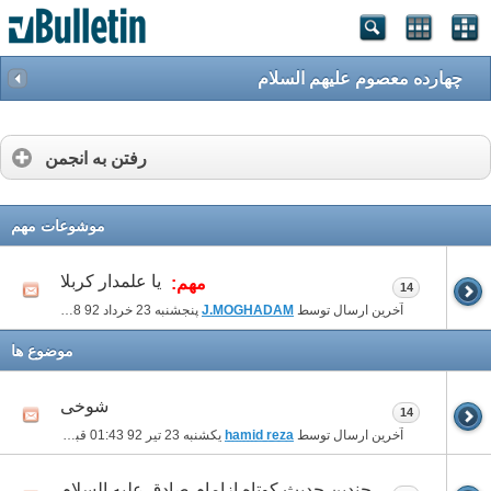
چهارده معصوم علیهم السلام
رفتن به انجمن
موشوعات مهم
یا علمدار کربلا
مهم:
14
آخرین ارسال توسط
J.MOGHADAM
پنجشنبه 23 خرداد 92
06:48 بعد از ظهر
موضوع ها
شوخی
14
آخرین ارسال توسط
hamid reza
یکشنبه 23 تیر 92
01:43 قبل از ظهر
چندین حدیث کوتاه ازامام صادق علیه السلام