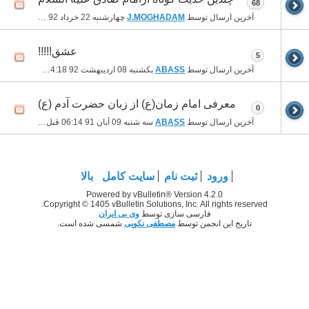
68
آخرین ارسال توسط
J.MOGHADAM
چهارشنبه 22 خرداد 92
11:46 بعد از ظهر
عشق!!!!!
5
آخرین ارسال توسط
ABASS
یکشنبه 08 اردیبهشت 92
04:18 بعد از ظهر
معرفی امام زمان(ع) از زبان حضرت آدم (ع)
0
آخرین ارسال توسط
ABASS
سه شنبه 09 آبان 91
06:14 قبل از ظهر
ورود
ثبت نام
سایت کامل
بالا
Powered by vBulletin® Version 4.2.0
Copyright © 1405 vBulletin Solutions, Inc. All rights reserved.
فارسی سازی توسط
وی بی ایران
تاریخ این انجمن توسط
مصطفی نکویی
شمسی شده است.