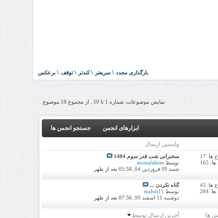
نمایش موضوعات: شماره 1 تا 10 , از مجموع ‍10 موضوع
ابزارهای انجمن
جستجو انجمن ها
واپسین ارسال
ا: 17
سخنرانی شب قدر سوم 1404
: 165
توسط
mostafahem
شنبه 09 فروردین 04,
05:58 بعد از ظهر
ا: 45
گناه نكردن ...
: 284
توسط
mahdi11
دوشنبه 11 اسفند 99,
07:56 بعد از ظهر
ش ها
آخرین ارسال توسط