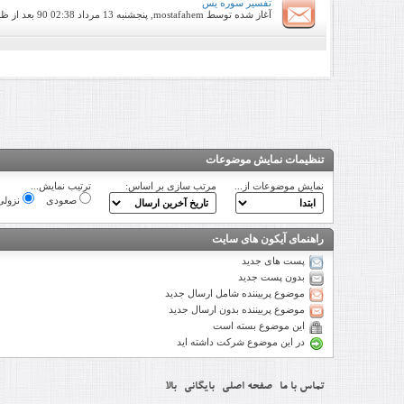
تفسیر سوره یس
آغاز شده توسط
mostafahem
, پنجشنبه 13 مرداد 90 02:38 بعد از ظهر
تنظیمات نمایش موضوعات
نمایش موضوعات از...
مرتب سازی بر اساس:
ترتیب نمایش...
صعودی
نزولی
راهنمای آیکون های سایت
پست های جدید
بدون پست جدید
موضوع پربیننده شامل ارسال جدید
موضوع پربیننده بدون ارسال جدید
این موضوع بسته است
در این موضوع شرکت داشته اید
تماس با ما
صفحه اصلی
بایگانی
بالا