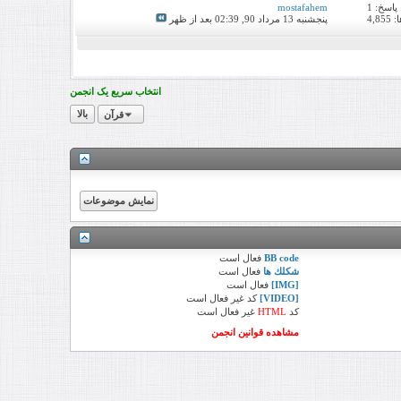
پاسخ:
1
mostafahem
4,8
پنجشنبه 13 مرداد 90,
02:39 بعد از ظهر
انتخاب سریع یک انجمن
قرآن
بالا
BB code
فعال
است
شكلك ها
فعال
است
[IMG]
فعال
است
[VIDEO]
کد
غیر فعال
است
کد
HTML
غیر فعال
است
مشاهده قوانین انجمن