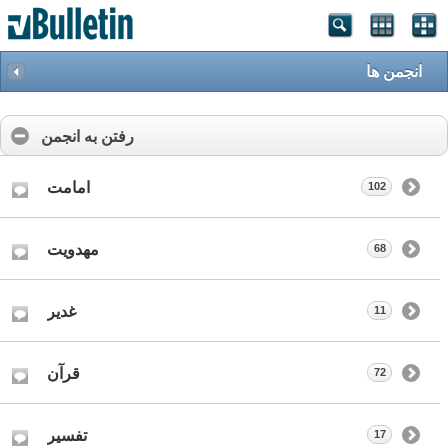
انجمن ها
رفتن به انجمن
امامت
102
مهدویت
68
غدیر
11
قرآن
72
تفسیر
17