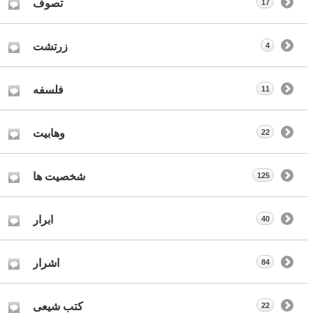
تصوف
17
زرتشت
4
فلسفه
11
وهابیت
22
شخصیت ها
125
ابرار
40
اشرار
84
کتب شیعی
22