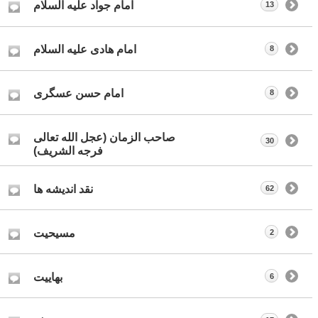
امام جواد علیه السلام
13
امام هادی علیه السلام
8
امام حسن عسگری
8
صاحب الزمان (عجل الله تعالی
30
فرجه الشریف)
نقد اندیشه ها
62
مسیحیت
2
بهاییت
6