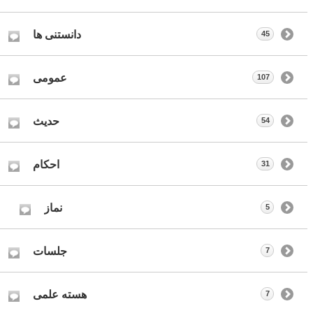
دانستنی ها
45
عمومی
107
حدیث
54
احکام
31
نماز
5
جلسات
7
هسته علمی
7