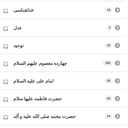
خداشناسی
34
عدل
4
توحید
25
چهارده معصوم علیهم السلام
296
امام علی علیه السلام
46
حضرت فاطمه علیها سلام
65
حضرت محمد صلی الله علیه و آله
24