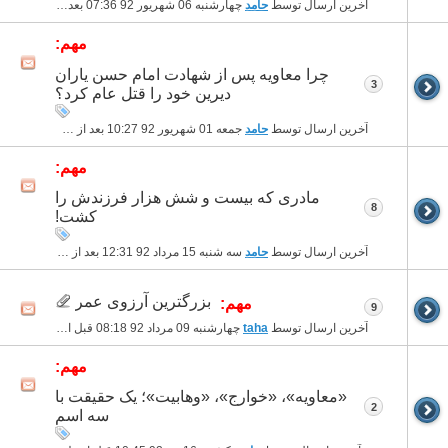
آخرین ارسال توسط
حامد
چهارشنبه 06 شهریور 92
07:36 بعد از ظهر
مهم:
چرا معاویه پس از شهادت امام حسن یاران
3
دیرین خود را قتل عام کرد؟
آخرین ارسال توسط
حامد
جمعه 01 شهریور 92
10:27 بعد از ظهر
مهم:
مادری که بیست و شش هزار فرزندش را
8
کشت!
آخرین ارسال توسط
حامد
سه شنبه 15 مرداد 92
12:31 بعد از ظهر
بزرگترین آرزوی عمر
مهم:
9
آخرین ارسال توسط
taha
چهارشنبه 09 مرداد 92
08:18 قبل از ظهر
مهم:
«معاویه»، «خوارج»، «وهابیت»؛ یک حقیقت با
2
سه اسم