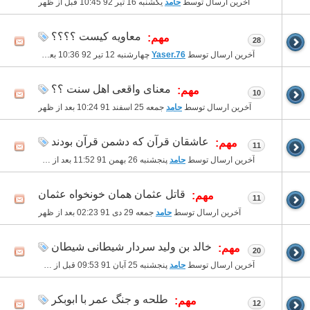
آخرین ارسال توسط
حامد
یکشنبه 16 تیر 92
10:45 قبل از ظهر
معاویه کیست ؟؟؟؟
مهم:
28
آخرین ارسال توسط
Yaser.76
چهارشنبه 12 تیر 92
10:36 بعد از ظهر
معنای واقعی اهل سنت ؟؟
مهم:
10
آخرین ارسال توسط
حامد
جمعه 25 اسفند 91
10:24 بعد از ظهر
عاشقان قرآن که دشمن قرآن بودند
مهم:
11
آخرین ارسال توسط
حامد
پنجشنبه 26 بهمن 91
11:52 بعد از ظهر
قاتل عثمان همان خونخواه عثمان
مهم:
11
آخرین ارسال توسط
حامد
جمعه 29 دی 91
02:23 بعد از ظهر
خالد بن ولید سردار شیطانی شیطان
مهم:
20
آخرین ارسال توسط
حامد
پنجشنبه 25 آبان 91
09:53 قبل از ظهر
طلحه و جنگ عمر با ابوبکر
مهم:
12