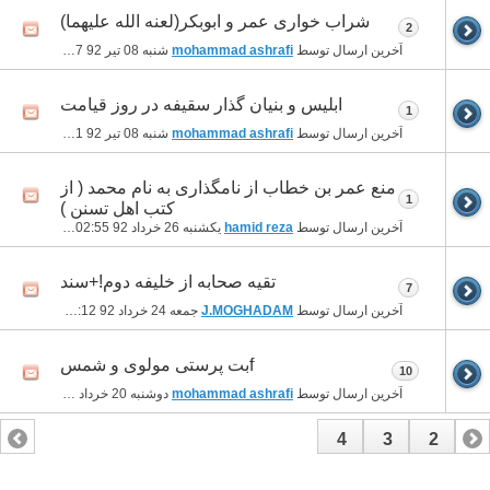
شراب خواری عمر و ابوبکر(لعنه الله علیهما)
2
آخرین ارسال توسط
mohammad ashrafi
شنبه 08 تیر 92
04:47 بعد از ظهر
ابليس و بنيان گذار سقيفه در روز قيامت
1
آخرین ارسال توسط
mohammad ashrafi
شنبه 08 تیر 92
04:41 بعد از ظهر
منع عمر بن خطاب از نامگذاری به نام محمد ( از
1
کتب اهل تسنن )
آخرین ارسال توسط
hamid reza
یکشنبه 26 خرداد 92
02:55 بعد از ظهر
تقيه صحابه از خليفه دوم!+سند
7
آخرین ارسال توسط
J.MOGHADAM
جمعه 24 خرداد 92
10:12 بعد از ظهر
fبت پرستی مولوی و شمس
10
آخرین ارسال توسط
mohammad ashrafi
دوشنبه 20 خرداد 92
07:03 بعد از ظهر
4
3
2
1