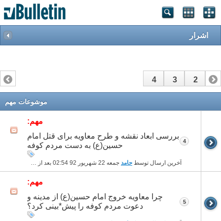
اشرار
4
3
2
1
موشوعات مهم
مهم:
بررسی ابعاد نقشه و طرح معاویه برای قتل امام
4
حسین(ع) به دست مردم کوفه
آخرین ارسال توسط
حامد
جمعه 22 شهریور 92
02:54 بعد از ظهر
مهم:
چرا معاویه خروج امام حسین(ع) از مدینه و
5
دعوت مردم کوفه را پیش*بینی کرد؟