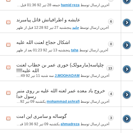
آخرین ارسال توسط
hamid reza
جمعه 28 تیر 92
01:36 قبل از ظهر
عایشه و اطرافیانش قاتل پیامبرند
6
آخرین ارسال توسط
حامد
پنجشنبه 27 تیر 92
12:28 قبل از ظهر
اشکال حجاج لعنت الله علیه
0
آخرین ارسال توسط
taha
پنجشنبه 13 تیر 92
01:23 بعد از ظهر
چلپاسه(مارمولک) خوری عمر بن خطاب لعنت
13
الله علیه!!!!!
آخرین ارسال توسط
J.MOGHADAM
سه شنبه 11 تیر 92
12:49 بعد از ظهر
خروج باد معده عمر لعنه الله علیه بر روی منبر
4
رسول خدا
آخرین ارسال توسط
mohammad ashrafi
یکشنبه 09 تیر 92
10:54 بعد از ظهر
گوساله و سامری این امت
3
آخرین ارسال توسط
ahmadreza
یکشنبه 09 تیر 92
10:36 قبل از ظهر