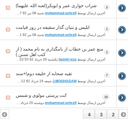
شراب خواری عمر و ابوبکر(لعنه الله علیهما)
2
آخرین ارسال توسط
mohammad ashrafi
شنبه 08 تیر 92
04:47 بعد از ظهر
ابليس و بنيان گذار سقيفه در روز قيامت
1
آخرین ارسال توسط
mohammad ashrafi
شنبه 08 تیر 92
04:41 بعد از ظهر
منع عمر بن خطاب از نامگذاری به نام محمد ( از
1
کتب اهل تسنن )
آخرین ارسال توسط
hamid reza
یکشنبه 26 خرداد 92
02:55 بعد از ظهر
تقيه صحابه از خليفه دوم!+سند
7
آخرین ارسال توسط
J.MOGHADAM
جمعه 24 خرداد 92
10:12 بعد از ظهر
fبت پرستی مولوی و شمس
10
آخرین ارسال توسط
mohammad ashrafi
دوشنبه 20 خرداد 92
07:03 بعد از ظهر
4
3
2
1