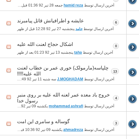
آخرین ارسال توسط
hamid reza
جمعه 28 تیر 92
01:36 قبل از ظهر
عایشه و اطرافیانش قاتل پیامبرند
6
آخرین ارسال توسط
حامد
پنجشنبه 27 تیر 92
12:28 قبل از ظهر
اشکال حجاج لعنت الله علیه
0
آخرین ارسال توسط
taha
پنجشنبه 13 تیر 92
01:23 بعد از ظهر
چلپاسه(مارمولک) خوری عمر بن خطاب لعنت
13
الله علیه!!!!!
آخرین ارسال توسط
J.MOGHADAM
سه شنبه 11 تیر 92
12:49 بعد از ظهر
خروج باد معده عمر لعنه الله علیه بر روی منبر
4
رسول خدا
آخرین ارسال توسط
mohammad ashrafi
یکشنبه 09 تیر 92
10:54 بعد از ظهر
گوساله و سامری این امت
3
آخرین ارسال توسط
ahmadreza
یکشنبه 09 تیر 92
10:36 قبل از ظهر