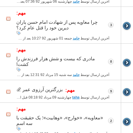
آخرین ارسال توسط
حامد
چهارشنبه 06 شهریور 92
07:36 بعد از ظهر
مهم:
چرا معاویه پس از شهادت امام حسن یاران
3
دیرین خود را قتل عام کرد؟
آخرین ارسال توسط
حامد
جمعه 01 شهریور 92
10:27 بعد از ظهر
مهم:
مادری که بیست و شش هزار فرزندش را
8
کشت!
آخرین ارسال توسط
حامد
سه شنبه 15 مرداد 92
12:31 بعد از ظهر
بزرگترین آرزوی عمر
مهم:
9
آخرین ارسال توسط
taha
چهارشنبه 09 مرداد 92
08:18 قبل از ظهر
مهم:
«معاویه»، «خوارج»، «وهابیت»؛ یک حقیقت با
2
سه اسم