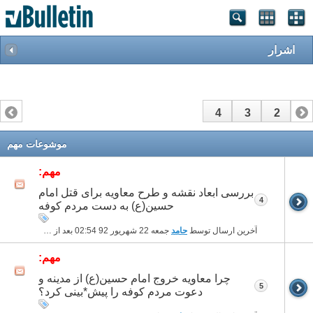
اشرار
4
3
2
1
موشوعات مهم
مهم:
بررسی ابعاد نقشه و طرح معاویه برای قتل امام
4
حسین(ع) به دست مردم کوفه
آخرین ارسال توسط
حامد
جمعه 22 شهریور 92
02:54 بعد از ظهر
مهم:
چرا معاویه خروج امام حسین(ع) از مدینه و
5
دعوت مردم کوفه را پیش*بینی کرد؟