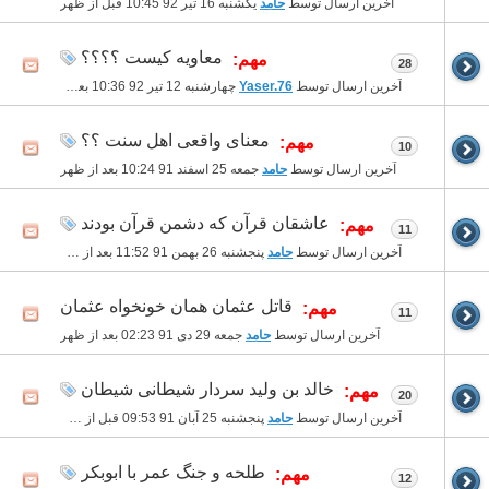
آخرین ارسال توسط
حامد
یکشنبه 16 تیر 92
10:45 قبل از ظهر
معاویه کیست ؟؟؟؟
مهم:
28
آخرین ارسال توسط
Yaser.76
چهارشنبه 12 تیر 92
10:36 بعد از ظهر
معنای واقعی اهل سنت ؟؟
مهم:
10
آخرین ارسال توسط
حامد
جمعه 25 اسفند 91
10:24 بعد از ظهر
عاشقان قرآن که دشمن قرآن بودند
مهم:
11
آخرین ارسال توسط
حامد
پنجشنبه 26 بهمن 91
11:52 بعد از ظهر
قاتل عثمان همان خونخواه عثمان
مهم:
11
آخرین ارسال توسط
حامد
جمعه 29 دی 91
02:23 بعد از ظهر
خالد بن ولید سردار شیطانی شیطان
مهم:
20
آخرین ارسال توسط
حامد
پنجشنبه 25 آبان 91
09:53 قبل از ظهر
طلحه و جنگ عمر با ابوبکر
مهم:
12