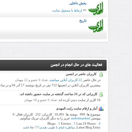
بخش داخلی
ارتباط با مسئول سایت
تاریخ
فعاليت هاي در حال انجام در انجمن
کاربران حاضر در انجمن
در حال حاضر
22 کاربران آنلاین میباشند
.
تعداد 0 عضو و 22 مهمان
بیشترین کاربران آنلاین در انجمنها 712 نفر در تاریخ دوشنبه 17 آذر 04 و در ساعت 10:45 بعد از ظهر بوده است .
کاربرانی که در 24 ساعت گذشته در سایت حضور داشته اند.
16 کاربر از سایت دیدن کرده اند.
تعداد 0 عضو و 16 مهمان
آمار و ارقام سايت رایت المهدی
موضوع ها
999
نوشته ها
10,491
کاربران
252
کاربران فعال
0
پیوستن
mehrimardani
عزیز را به دیگر کاربران تبریک میگوئیم .
Blogs
1
Entries
1
Last 24 Hours
0
Latest Blog Entry,
مناظره امام با طبيب هندى‏!!!!
by
حامد