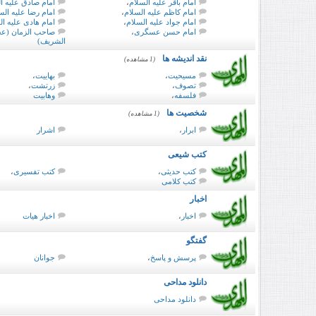
امام باقر علیه السلام
،
امام صادق علیه ا
امام کاظم علیه السلام
،
امام رضا علیه الس
امام جواد علیه السلام
،
امام هادی علیه ال
امام حسن عسگری
،
صاحب الزمان (عجل
الشریف)
نقد اندیشه ها
(1 مشاهده)
مسیحیت
،
بهاییت
،
تصوف
،
زرتشت
،
فلسفه
،
وهابیت
شخصیت ها
(1 مشاهده)
ابرار
،
اشرار
کتب شیعی
کتب حدیثی
،
کتب تفسیری
،
کتب کلامی
اخبار
اخبار
،
اخبار هیات
گفتگو
پرسش و پاسخ
،
جوانان
دانلود مداحی
دانلود مداحی