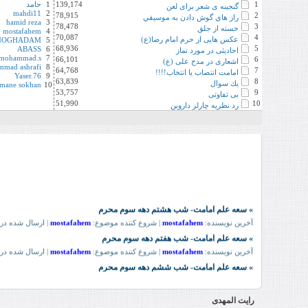
1
139,174
1
حامد
گنجینه ی شعر برای لعن
mahdi11
2
78,915
2
راز هاي گوش دادن به موسيقي
hamid reza
3
78,478
3
خسته از جلق
mostafahem
4
70,087
4
عکس هایی از حرم امام رضا(ع)
MOGHADAM
5
68,936
5
ABASS
6
احادیثی در مورد نماز
mohammad.s
7
66,101
6
اشعاری در مدح علی (ع)
mad ashrafi
8
64,768
7
امامت انتصاب یا انتخاب!!!!
Yaser.76
9
63,839
8
يك سوال
emane sokhan
10
53,757
9
بی تفاوتی
51,990
10
رد نظریه چارلز داروین
رایت المهدی