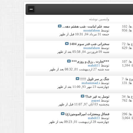
واپسین نوشته
 102
سعه علم امامت- شب هشتم دهه...
: 956
توسط
mostafahem
جمعه 31 مرداد 04,
10:31 قبل از ظهر
ا: 72
سخنرانی شب قدر سوم 1404
: 629
توسط
mostafahem
شنبه 09 فروردین 04,
05:58 بعد از ظهر
 107
***تجارت , رزق و روزی***
1,5
توسط
mahdi11
سه شنبه 27 اردیبهشت 01,
08:32 بعد از ظهر
 ها: 7
جنگ بر سر تاویل !!!!!
: 131
توسط
mohammad.s
چهارشنبه 23 مهر 93,
11:00 بعد از ظهر
ا: 34
توسل به غیر خدا؟
: 762
توسط
papasi
پنجشنبه 03 آبان 97,
11:07 قبل از ظهر
 296
فضائل ومعجزات امیرالمومنین(ع)
3,0
توسط
mahdi11
چهارشنبه 28 اردیبهشت 01,
09:23 بعد از ظهر