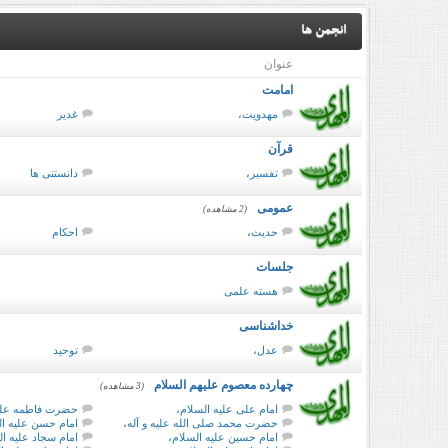
انجمن ها
عنوان
امامت
مهدویت
،
غدیر
قرآن
تفسیر
،
دانستنی ها
عمومی
(2 مشاهده)
حدیث
،
احکام
جلسات
هسته علمی
خداشناسی
عدل
،
توحید
چهارده معصوم علیهم السلام
(3 مشاهده)
امام علی علیه السلام
،
حضرت فاطمه علیه
حضرت محمد صلی الله علیه و آله
،
امام حسن علیه ال
امام حسین علیه السلام
،
امام سجاد علیه ال