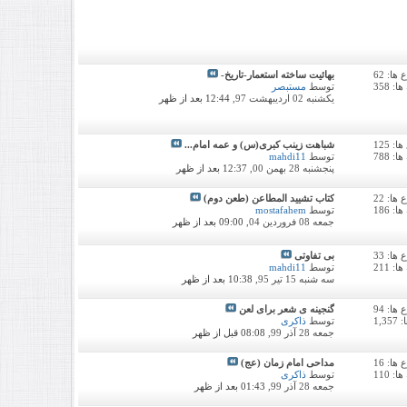
ا: 62
بهائیت ساخته استعمار-تاریخ-
: 358
توسط
مستبصر
یکشنبه 02 اردیبهشت 97,
12:44 بعد از ظهر
 125
شباهت زینب کبری(س) و عمه امام...
: 788
توسط
mahdi11
پنجشنبه 28 بهمن 00,
12:37 بعد از ظهر
ا: 22
کتاب تشیید المطاعن (طعن دوم)
: 186
توسط
mostafahem
جمعه 08 فروردین 04,
09:00 بعد از ظهر
ا: 33
بی تفاوتی
: 211
توسط
mahdi11
سه شنبه 15 تیر 95,
10:38 بعد از ظهر
ا: 94
گنجینه ی شعر برای لعن
1,3
توسط
ذاکری
جمعه 28 آذر 99,
08:08 قبل از ظهر
ا: 16
مداحی امام زمان (عج)
: 110
توسط
ذاکری
جمعه 28 آذر 99,
01:43 بعد از ظهر