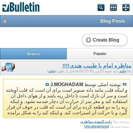
Blog Posts
Create Blog
Newest
Popular
مناظره امام با طبيب هندى‏!!!!
by
حامد
, سه شنبه 25 تیر 92 at 02:15 قبل از ظهر (
حامد
)
نوشته اصلی توسط
J.MOGHADAM
و اينكه قلب مانند دانه صنوبر است براى آن است كه قلب آويخته
است و سر آن نازك است تا داخل ريه باشد و از هواى داخل آن
استفاده كند و مغز سر از حرارت آن دچار صدمه نشود. و اينكه
ريه را به دو قطعه كرده براى آن است كه قلب در جوف آن قرار
گيرد و با حركت آن استراحت كند. و اينكه كبد را به شكل برآمده
برچسب ها:
رایت المهدی،مناظره،
دسته بندی ها:
Uncategorized