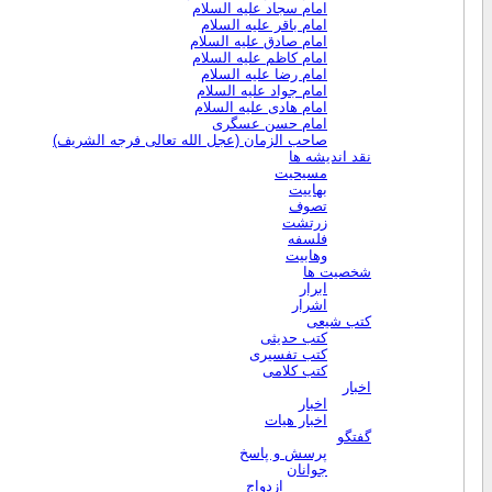
امام سجاد علیه السلام
امام باقر علیه السلام
امام صادق علیه السلام
امام کاظم علیه السلام
امام رضا علیه السلام
امام جواد علیه السلام
امام هادی علیه السلام
امام حسن عسگری
صاحب الزمان (عجل الله تعالی فرجه الشریف)
نقد اندیشه ها
مسیحیت
بهاییت
تصوف
زرتشت
فلسفه
وهابیت
شخصیت ها
ابرار
اشرار
کتب شیعی
کتب حدیثی
کتب تفسیری
کتب کلامی
اخبار
اخبار
اخبار هیات
گفتگو
پرسش و پاسخ
جوانان
ازدواج