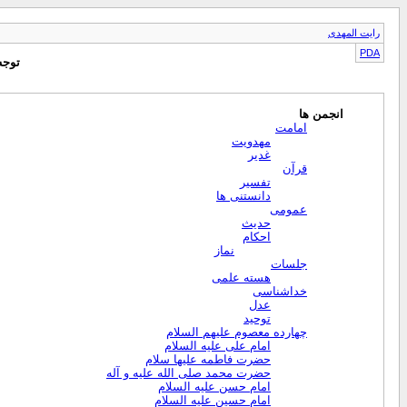
رایت المهدی
PDA
توجه
انجمن ها
امامت
مهدویت
غدیر
قرآن
تفسیر
دانستنی ها
عمومی
حدیث
احکام
نماز
جلسات
هسته علمی
خداشناسی
عدل
توحید
چهارده معصوم علیهم السلام
امام علی علیه السلام
حضرت فاطمه علیها سلام
حضرت محمد صلی الله علیه و آله
امام حسن علیه السلام
امام حسین علیه السلام